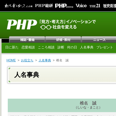
日に新た
恋愛相談
こころ相談
診断
何の日
人名事典
プレゼント
HOME
お役立ち
人名事典
椎名 誠
人名事典
椎名 誠
（しいな・まこと）