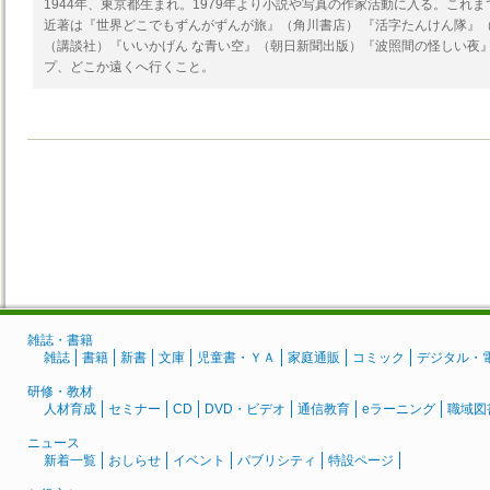
1944年、東京都生まれ。1979年より小説や写真の作家活動に入る。これま
近著は『世界どこでもずんがずんが旅』（角川書店） 『活字たんけん隊』
（講談社）『いいかげん な青い空』（朝日新聞出版）『波照間の怪しい夜』
プ、どこか遠くへ行くこと。
雑誌・書籍
雑誌
書籍
新書
文庫
児童書・ＹＡ
家庭通販
コミック
デジタル・
研修・教材
人材育成
セミナー
CD
DVD・ビデオ
通信教育
eラーニング
職域図
ニュース
新着一覧
おしらせ
イベント
パブリシティ
特設ページ