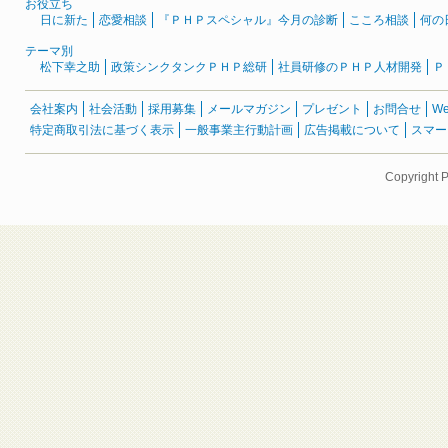
お役立ち
日に新た
恋愛相談
『ＰＨＰスペシャル』今月の診断
こころ相談
何の
テーマ別
松下幸之助
政策シンクタンクＰＨＰ総研
社員研修のＰＨＰ人材開発
Ｐ
会社案内
社会活動
採用募集
メールマガジン
プレゼント
お問合せ
W
特定商取引法に基づく表示
一般事業主行動計画
広告掲載について
スマー
Copyright 