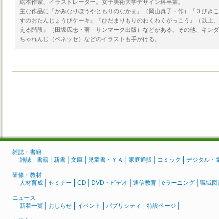
絵本作家、イラストレーター。女子美術大学デザイン科卒業。
主な作品に『かみなりぼうやともりのなかま』（岡山真子・作）『３びきこ
すのおたんじょうびケーキ』『ひだまりもりのわくわくがっこう』（以上、
える階段』（田坂広志・著 サンマーク出版）などがある。その他、キンダ
ちゃれんじ（ベネッセ）などのイラストも手がける。
雑誌・書籍
雑誌
書籍
新書
文庫
児童書・ＹＡ
家庭通販
コミック
デジタル・
研修・教材
人材育成
セミナー
CD
DVD・ビデオ
通信教育
eラーニング
職域図
ニュース
新着一覧
おしらせ
イベント
パブリシティ
特設ページ