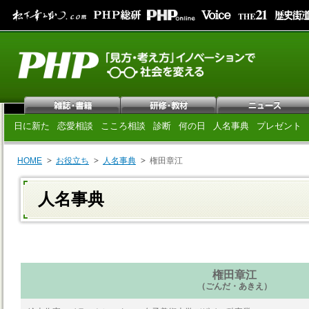
日に新た
恋愛相談
こころ相談
診断
何の日
人名事典
プレゼント
HOME
お役立ち
人名事典
権田章江
人名事典
権田章江
（ごんだ・あきえ）