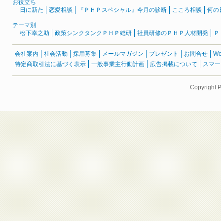
お役立ち
日に新た
恋愛相談
『ＰＨＰスペシャル』今月の診断
こころ相談
何の
テーマ別
松下幸之助
政策シンクタンクＰＨＰ総研
社員研修のＰＨＰ人材開発
Ｐ
会社案内
社会活動
採用募集
メールマガジン
プレゼント
お問合せ
W
特定商取引法に基づく表示
一般事業主行動計画
広告掲載について
スマー
Copyright 