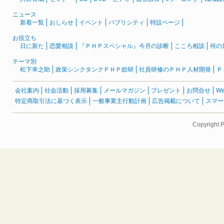
ニュース
新着一覧
おしらせ
イベント
パブリシティ
特設ページ
お役立ち
日に新た
恋愛相談
『ＰＨＰスペシャル』今月の診断
こころ相談
何の
テーマ別
松下幸之助
政策シンクタンクＰＨＰ総研
社員研修のＰＨＰ人材開発
Ｐ
会社案内
社会活動
採用募集
メールマガジン
プレゼント
お問合せ
W
特定商取引法に基づく表示
一般事業主行動計画
広告掲載について
スマー
Copyright 