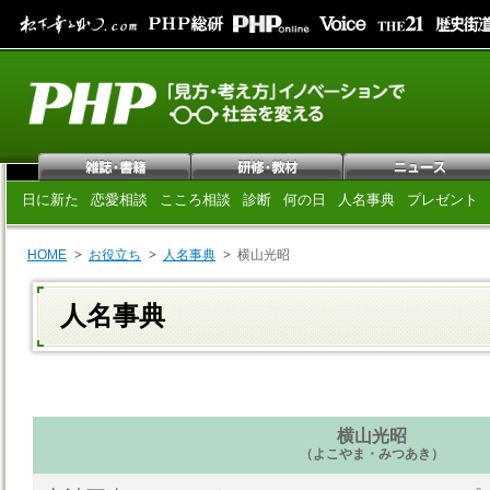
日に新た
恋愛相談
こころ相談
診断
何の日
人名事典
プレゼント
HOME
お役立ち
人名事典
横山光昭
人名事典
横山光昭
（よこやま・みつあき）