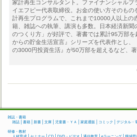
家計再生コンサルタント。ファイナンシャルプ
イエフピー代表取締役。お金の使い方そのもの
計再生プログラムで、これまで10000人以上
籍、雑誌への執筆、講演も多数。日本経済新聞
のつくり方」が好評で、著書では累計95万部を
からの貯金生活宣言』シリーズを代表作とし、
の3000円投資生活』が50万部を超えるなど、著
雑誌・書籍
雑誌
書籍
新書
文庫
児童書・ＹＡ
家庭通販
コミック
デジタル・
研修・教材
人材育成
セミナー
CD
DVD・ビデオ
通信教育
eラーニング
職域図