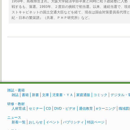
1959年、島根県生まれ。大阪大学経済学部卒業と同時に松下政経塾に入塾（
戦するも、落選。1993年、２度目の挑戦で初当選。以来、連続当選で、現
ストキャビネットの国土交通大臣などを経て、現在は国会対策委員長代理と
紀・日本の繁栄譜』（共著、ＰＨＰ研究所）など。
雑誌・書籍
雑誌
書籍
新書
文庫
児童書・ＹＡ
家庭通販
コミック
デジタル・
研修・教材
人材育成
セミナー
CD
DVD・ビデオ
通信教育
eラーニング
職域図
ニュース
新着一覧
おしらせ
イベント
パブリシティ
特設ページ