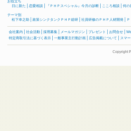
お役立ち
日に新た
恋愛相談
『ＰＨＰスペシャル』今月の診断
こころ相談
何の
テーマ別
松下幸之助
政策シンクタンクＰＨＰ総研
社員研修のＰＨＰ人材開発
Ｐ
会社案内
社会活動
採用募集
メールマガジン
プレゼント
お問合せ
W
特定商取引法に基づく表示
一般事業主行動計画
広告掲載について
スマー
Copyright 