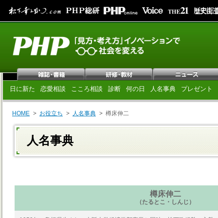
日に新た
恋愛相談
こころ相談
診断
何の日
人名事典
プレゼント
HOME
お役立ち
人名事典
樽床伸二
人名事典
樽床伸二
（たるとこ・しんじ）