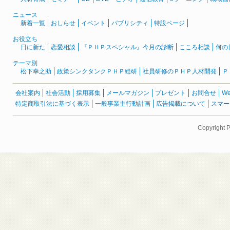
ニュース
新着一覧
おしらせ
イベント
パブリシティ
特設ページ
お役立ち
日に新た
恋愛相談
『ＰＨＰスペシャル』今月の診断
こころ相談
何の
テーマ別
松下幸之助
政策シンクタンクＰＨＰ総研
社員研修のＰＨＰ人材開発
Ｐ
会社案内
社会活動
採用募集
メールマガジン
プレゼント
お問合せ
W
特定商取引法に基づく表示
一般事業主行動計画
広告掲載について
スマー
Copyright 