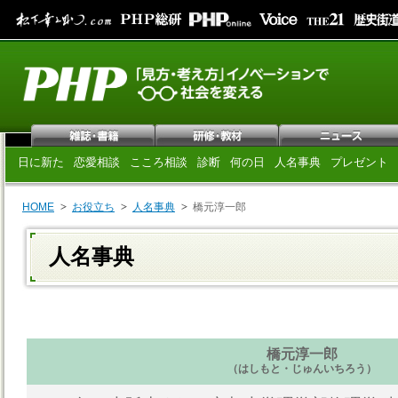
日に新た
恋愛相談
こころ相談
診断
何の日
人名事典
プレゼント
HOME
お役立ち
人名事典
橋元淳一郎
人名事典
橋元淳一郎
（はしもと・じゅんいちろう）