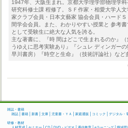
1947年、大阪生まれ。京都大学理学部物理学
研究科修士課 程修了。ＳＦ作家・相愛大学人
家クラブ会員・日本文藝家 協会会員・ハード
間学会会員。また、わかりやすい授業と 参考
として受験生に絶大な人気を誇る。
主な著書に、『時 間はどこで生まれるのか』
うゆえに思考実験あり』『シュレ ディンガー
早川書房）『時空と生命』（技術評論社）など多
雑誌・書籍
雑誌
書籍
新書
文庫
児童書・ＹＡ
家庭通販
コミック
デジタル・
研修・教材
人材育成
セミナー
CD
DVD・ビデオ
通信教育
eラーニング
職域図