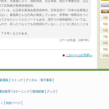
部卒。大蔵省に入り、理財局長、主計局長、国土庁事務次官、公正
経て広島銀行取締役相談役。
ている。公正取引委員会委員長時代、日米交渉で「日本の企業風土
はない。最低限どんな行為が違反しているか、世界統一独禁法をつく
4位
わてさせたというエピソードもある。流行りの規制緩和については、
もので、切ったつもりでも全然切れていない」とじつに冴えたことを
5位
6位
７６年）などがある。
7位
（データ作成：1997年）
8位
9位
このページのTOPへ
10位
庭通販
コミック
デジタル・電子書籍
通信教育
eラーニング
職域図書
グッズ
ティ
特設ページ