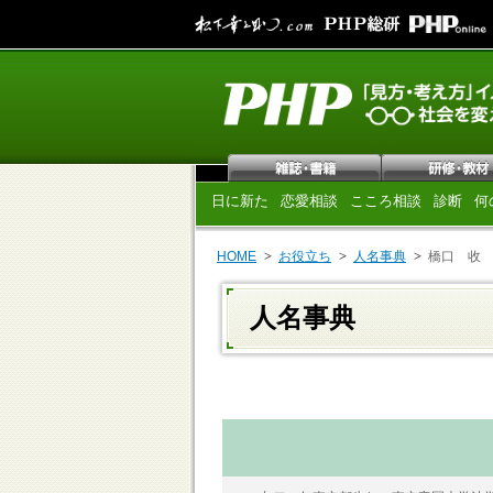
日に新た
恋愛相談
こころ相談
診断
何
HOME
お役立ち
人名事典
橋口 收
人名事典