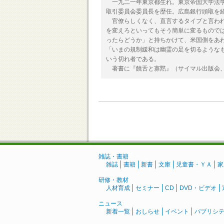
一九二一年東京都生れ。東京帝国大学法学
取引委員会委員長を歴任。広島銀行頭取を
官僚らしくなく、直言するタイプと言われ
を変えろといってもそう簡単に変るもので
ったらどうか」と持ちかけて、米国側をあ
「いまの規制緩和は幽霊の足を切るような
いう切れ者である。
著書に『饒舌と寡黙』（サイマル出版会、
雑誌・書籍
雑誌
書籍
新書
文庫
児童書・ＹＡ
家
研修・教材
人材育成
セミナー
CD
DVD・ビデオ
ニュース
新着一覧
おしらせ
イベント
パブリシ