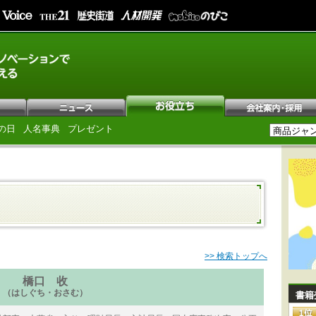
の日
人名事典
プレゼント
>> 検索トップへ
橋口 收
（はしぐち・おさむ）
書籍