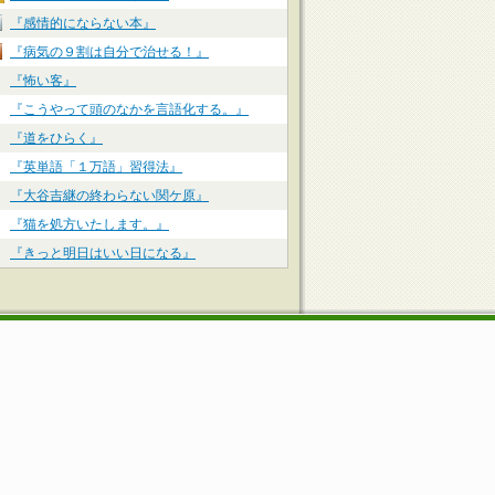
『感情的にならない本』
『病気の９割は自分で治せる！』
『怖い客』
『こうやって頭のなかを言語化する。』
『道をひらく』
『英単語「１万語」習得法』
『大谷吉継の終わらない関ケ原』
『猫を処方いたします。』
『きっと明日はいい日になる』