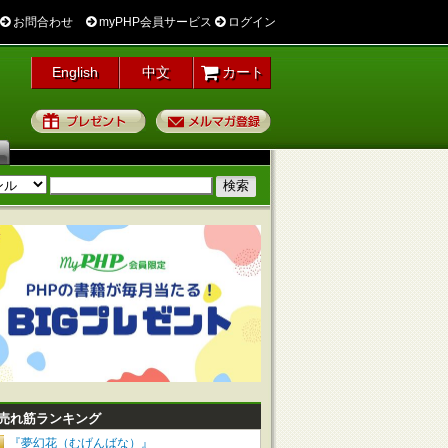
お問合わせ
myPHP会員サービス
ログイン
English
中文
カート
プレゼント
メルマガ登録
売れ筋ランキング
『夢幻花（むげんばな）』