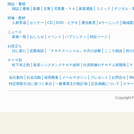
雑誌・書籍
雑誌
書籍
新書
文庫
児童書・ＹＡ
家庭通販
コミック
デジタル・
研修・教材
人材育成
セミナー
CD
DVD・ビデオ
通信教育
eラーニング
職域図
ニュース
新着一覧
おしらせ
イベント
パブリシティ
特設ページ
お役立ち
日に新た
恋愛相談
『ＰＨＰスペシャル』今月の診断
こころ相談
何の
テーマ別
松下幸之助
政策シンクタンクＰＨＰ総研
社員研修のＰＨＰ人材開発
Ｐ
会社案内
社会活動
採用募集
メールマガジン
プレゼント
お問合せ
W
特定商取引法に基づく表示
一般事業主行動計画
広告掲載について
スマー
Copyright 