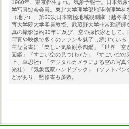
1960年、東京都生まれ。気象予報士。日本気
学写真協会会員。東北大学理学部地球物理学科
（地学）、第50次日本南極地域観測隊（越冬隊
育大学院大学客員教授、武蔵野大学非常勤講師
真の撮影は約30年に及び、空の探検家として、
写真や映像で多くのファンを魅了し続けている
主な著書に『楽しい気象観察図鑑』『世界一空
図鑑』『すごい空の見つけかた』『すごい空の
上、草思社）『デジタルカメラによる空の写真
光社）『気象観察ハンドブック』（ソフトバン
どがあり、監修書も多数。