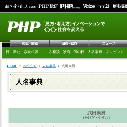
日に新た
恋愛相談
こころ相談
診断
何の日
人名事典
プレゼント
HOME
お役立ち
人名事典
武田康男
人名事典
武田康男
（たけだ・やすお）