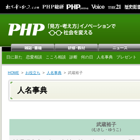
日に新た
恋愛相談
こころ相談
診断
何の日
人名事典
プレゼント
HOME
お役立ち
人名事典
武蔵裕子
人名事典
武蔵裕子
（むさし・ゆうこ）