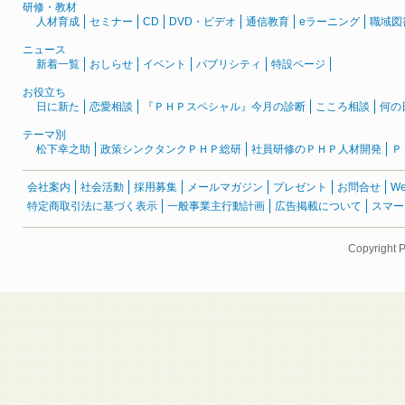
研修・教材
人材育成
セミナー
CD
DVD・ビデオ
通信教育
eラーニング
職域図
ニュース
新着一覧
おしらせ
イベント
パブリシティ
特設ページ
お役立ち
日に新た
恋愛相談
『ＰＨＰスペシャル』今月の診断
こころ相談
何の
テーマ別
松下幸之助
政策シンクタンクＰＨＰ総研
社員研修のＰＨＰ人材開発
Ｐ
会社案内
社会活動
採用募集
メールマガジン
プレゼント
お問合せ
W
特定商取引法に基づく表示
一般事業主行動計画
広告掲載について
スマー
Copyright 