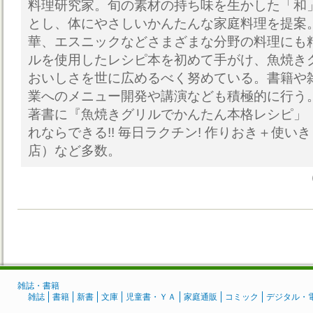
料理研究家。旬の素材の持ち味を生かした「和
とし、体にやさしいかんたんな家庭料理を提案
華、エスニックなどさまざまな分野の料理にも
ルを使用したレシピ本を初めて手がけ、魚焼き
おいしさを世に広めるべく努めている。書籍や
業へのメニュー開発や講演なども積極的に行う
著書に『魚焼きグリルでかんたん本格レシピ」
れならできる!! 毎日ラクチン! 作りおき＋使い
店）など多数。
雑誌・書籍
雑誌
書籍
新書
文庫
児童書・ＹＡ
家庭通販
コミック
デジタル・