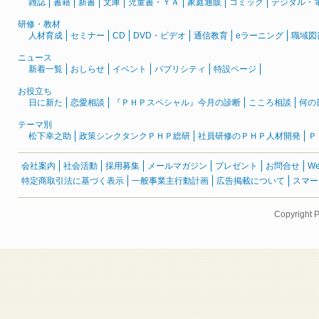
雑誌
書籍
新書
文庫
児童書・ＹＡ
家庭通販
コミック
デジタル・
研修・教材
人材育成
セミナー
CD
DVD・ビデオ
通信教育
eラーニング
職域図
ニュース
新着一覧
おしらせ
イベント
パブリシティ
特設ページ
お役立ち
日に新た
恋愛相談
『ＰＨＰスペシャル』今月の診断
こころ相談
何の
テーマ別
松下幸之助
政策シンクタンクＰＨＰ総研
社員研修のＰＨＰ人材開発
Ｐ
会社案内
社会活動
採用募集
メールマガジン
プレゼント
お問合せ
W
特定商取引法に基づく表示
一般事業主行動計画
広告掲載について
スマー
Copyright 