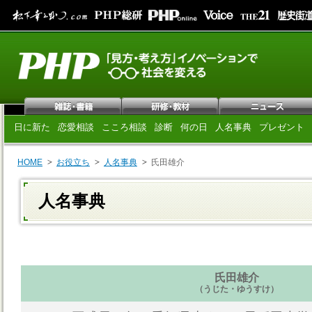
日に新た
恋愛相談
こころ相談
診断
何の日
人名事典
プレゼント
HOME
お役立ち
人名事典
氏田雄介
人名事典
氏田雄介
（うじた・ゆうすけ）