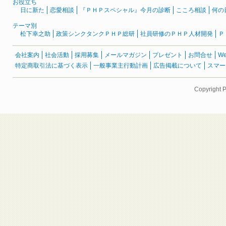
お役立ち
日に新た
恋愛相談
『ＰＨＰスペシャル』今月の診断
こころ相談
何の
テーマ別
松下幸之助
政策シンクタンクＰＨＰ総研
社員研修のＰＨＰ人材開発
Ｐ
会社案内
社会活動
採用募集
メールマガジン
プレゼント
お問合せ
W
特定商取引法に基づく表示
一般事業主行動計画
広告掲載について
スマー
Copyright 