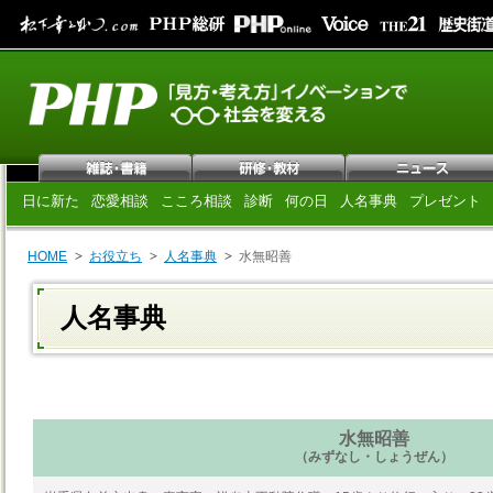
日に新た
恋愛相談
こころ相談
診断
何の日
人名事典
プレゼント
HOME
お役立ち
人名事典
水無昭善
人名事典
水無昭善
（みずなし・しょうぜん）