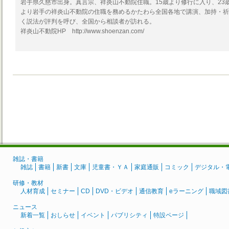
岩手県久慈市出身。真言宗、祥炎山不動院住職。15歳より修行に入り、23歳
より岩手の祥炎山不動院の住職を務めるかたわら全国各地で講演、加持・祈
く説法が評判を呼び、全国から相談者が訪れる。
祥炎山不動院HP http://www.shoenzan.com/
雑誌・書籍
雑誌
書籍
新書
文庫
児童書・ＹＡ
家庭通販
コミック
デジタル・
研修・教材
人材育成
セミナー
CD
DVD・ビデオ
通信教育
eラーニング
職域図
ニュース
新着一覧
おしらせ
イベント
パブリシティ
特設ページ