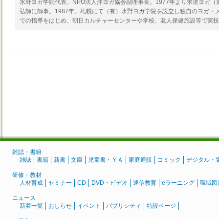
水野ヨガ学院代表。NPO法人沖ヨガ協会副理事長。1977年より求道ヨガ
弘師に師事。1987年、札幌にて（有）水野ヨガ学院を設立し独自のヨガ・
での指導をはじめ、朝日カルチャーセンターや学校、老人保健施設等で実技
雑誌・書籍
雑誌
書籍
新書
文庫
児童書・ＹＡ
家庭通販
コミック
デジタル・
研修・教材
人材育成
セミナー
CD
DVD・ビデオ
通信教育
eラーニング
職域図
ニュース
新着一覧
おしらせ
イベント
パブリシティ
特設ページ