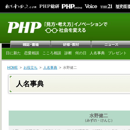
日に新た
恋愛相談
こころ相談
診断
何の日
人名事典
プレゼント
HOME
お役立ち
人名事典
水野健二
人名事典
水野健二
（みずの・けんじ）