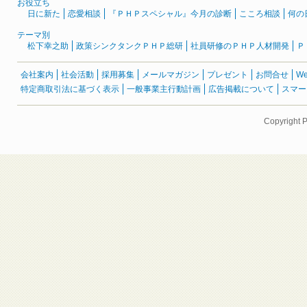
お役立ち
日に新た
恋愛相談
『ＰＨＰスペシャル』今月の診断
こころ相談
何の
テーマ別
松下幸之助
政策シンクタンクＰＨＰ総研
社員研修のＰＨＰ人材開発
Ｐ
会社案内
社会活動
採用募集
メールマガジン
プレゼント
お問合せ
W
特定商取引法に基づく表示
一般事業主行動計画
広告掲載について
スマー
Copyright 