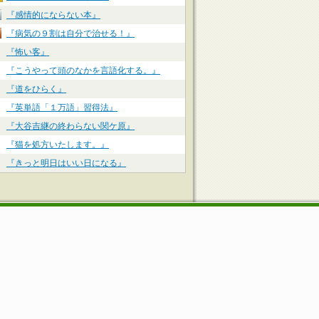
『感情的にならない本』
『病気の９割は自分で治せる！』
『怖い客』
『こうやって頭のなかを言語化する。』
『道をひらく』
『英単語「１万語」習得法』
『大谷吉継の終わらない関ケ原』
『猫を処方いたします。』
『きっと明日はいい日になる』