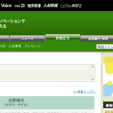
の日
人名事典
プレゼント
>> 検索トップへ
水野靖夫
（みずの・やすお）
書籍