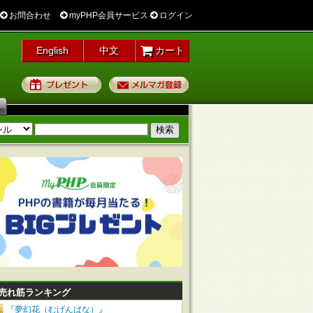
お問合わせ
myPHP会員サービス
ログイン
English
中文
カート
プレゼント
メルマガ登録
売れ筋ランキング
『夢幻花（むげんばな）』