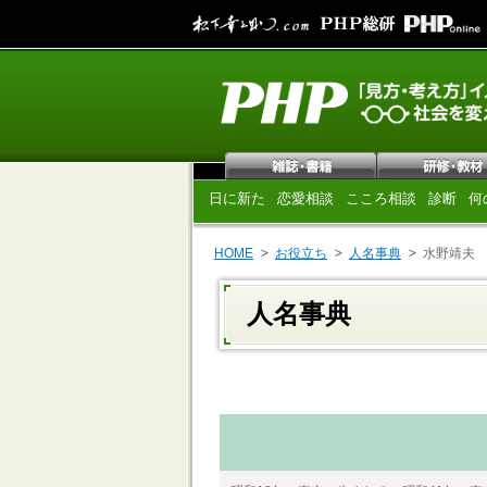
日に新た
恋愛相談
こころ相談
診断
何
HOME
お役立ち
人名事典
水野靖夫
人名事典