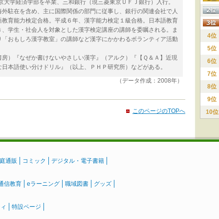
東京大学経済学部を卒業、三和銀行（現三菱東京ＵＦＪ銀行）入行。
海外駐在を含め、主に国際関係の部門に従事し、銀行の関連会社で人
語教育能力検定合格。平成６年、漢字能力検定１級合格。日本語教育
き、学生・社会人を対象とした漢字検定講座の講師を委嘱される。ま
4位
り「おもしろ漢字教室」の講師など漢字にかかわるボランティア活動
5位
書房）『なぜか書けないやさしい漢字』（アルク）『【Ｑ＆Ａ】近現
6位
な日本語使い分けドリル』（以上、ＰＨＰ研究所）などがある。
7位
（データ作成：2008年）
8位
9位
このページのTOPへ
10位
庭通販
コミック
デジタル・電子書籍
通信教育
eラーニング
職域図書
グッズ
ティ
特設ページ