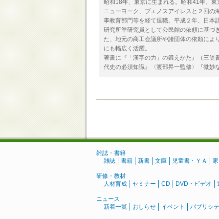
昭和18年、東京に生まれる。昭和41年、
ニューヨーク、ブエノスアイレスと２回の
事教育部門等を経て退職。平成２年、日本
研究所準研究員として公民館の依頼に基づ
た、地元の商工会議所や諸団体の依頼によ
にも幅広く活躍。
著書に『「漢字の力」の鍛えかた』（三笠
代史の必須知識』〈渡部昇一監修〉『微妙
雑誌・書籍
雑誌
書籍
新書
文庫
児童書・ＹＡ
家
研修・教材
人材育成
セミナー
CD
DVD・ビデオ
ニュース
新着一覧
おしらせ
イベント
パブリシ