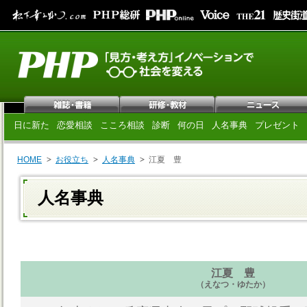
日に新た
恋愛相談
こころ相談
診断
何の日
人名事典
プレゼント
HOME
お役立ち
人名事典
江夏 豊
人名事典
江夏 豊
（えなつ・ゆたか）