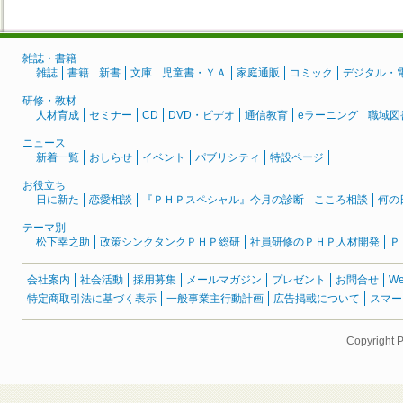
雑誌・書籍
雑誌
書籍
新書
文庫
児童書・ＹＡ
家庭通販
コミック
デジタル・
研修・教材
人材育成
セミナー
CD
DVD・ビデオ
通信教育
eラーニング
職域図
ニュース
新着一覧
おしらせ
イベント
パブリシティ
特設ページ
お役立ち
日に新た
恋愛相談
『ＰＨＰスペシャル』今月の診断
こころ相談
何の
テーマ別
松下幸之助
政策シンクタンクＰＨＰ総研
社員研修のＰＨＰ人材開発
Ｐ
会社案内
社会活動
採用募集
メールマガジン
プレゼント
お問合せ
W
特定商取引法に基づく表示
一般事業主行動計画
広告掲載について
スマー
Copyright 