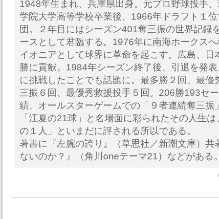
1948年生まれ、兵庫県出身。元プロ野球投手
学院大学高等学校卒業後、1966年ドラフト１
団。２年目にはシーズン401奪三振の世界記録
ースとして君臨する。1976年に南海ホークス
イオニアとして球界に革命を起こす。広島、日
勝に貢献。1984年シーズン終了後、引退を発
に挑戦したことでも話題に。最多勝２回、最優
三振６回、最優秀救援投手５回。206勝193セ
績、オールスターゲームでの「９者連続奪三振
「江夏の21球」と名場面に彩られたその人生は
の１人」といまだに評される所以である。
著書に『左腕の誇り』（草思社／新潮文庫）共
ないのか？』（角川oneテーマ21）などがある