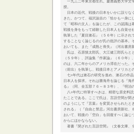
一九三二年東京都生れ。慶應義塾大学文学
授。
日本の近代、戦後の日本をいかに誤りなく
きた。かつて、福沢諭吉の「恰かも一身に
て「昭和の文人」を論じたが、この認識は
戦後を身をもって経験した日本人も自覚せ
執筆した『夏目漱石』（５６年）に示され
することなく論じるのが氏の批評の基本。
おいても、また『成熟と喪失』（河出書房
氏は、石原慎太郎氏、大江健三郎氏らとと
（５９年）、評論集『作家論』（６０年）
のは、六二年からのアメリカ滞在だった。
（前出）を執筆し、戦後日本とアメリカと
七○年代は漱石の研究を進め、漱石の作品
日本人を探求。それは勝海舟を論じる『海
る』（同、全五部７６～８３年）、『明治
八○年代に特筆すべきは、精密な原史料読
たことである。ここで氏は、言語空間が閉
のようにして『言葉』を変質させられたと
される」（『自由と禁忌』河出書房新社、
おいて、戦後の「空白」を回復すべく論じ
からにほかならない。
著書『閉ざれた言語空間』（文春文庫、