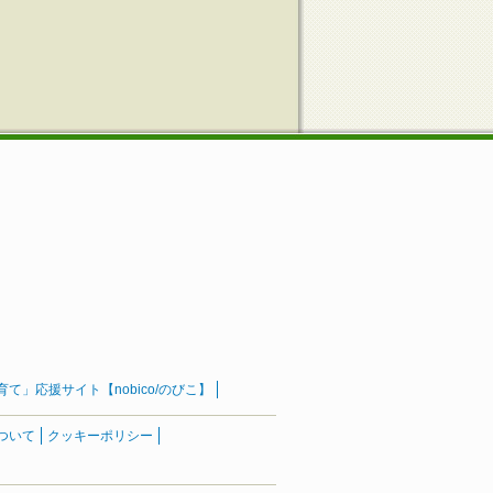
」応援サイト【nobico/のびこ】
ついて
クッキーポリシー