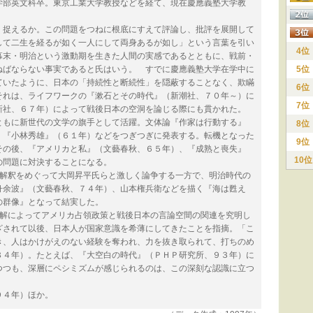
部英文科卒。東京工業大学教授などを経て、現在慶應義塾大学教
捉えるか。この問題をつねに根底にすえて評論し、批評を展開して
して二生を経るが如く一人にして両身あるが如し」という言葉を引い
4位
幕末・明治という激動期を生きた人間の実感であるとともに、戦前・
ねばならない事実であると氏はいう。 すでに慶應義塾大学在学中に
5位
ていたように、日本の「持続性と断続性」を隠蔽することなく、欺瞞
6位
それは、ライフワークの『漱石とその時代』（新潮社、７０年～）に
7位
新社、６７年）によって戦後日本の空洞を論じる際にも貫かれた。
もに新世代の文学の旗手として活躍。文体論『作家は行動する』
8位
、『小林秀雄』（６１年）などをつぎつぎに発表する。転機となった
9位
その後、『アメリカと私』（文藝春秋、６５年）、『成熟と喪失』
10位
の問題に対決することになる。
解釈をめぐって大岡昇平氏らと激しく論争する一方で、明治時代の
舟余波』（文藝春秋、７４年）、山本権兵衛などを描く『海は甦え
の群像』となって結実した。
解によってアメリカ占領政策と戦後日本の言論空間の関連を究明し
ざされて以後、日本人が国家意識を希薄にしてきたことを指摘。「こ
き、人はかけがえのない経験を奪われ、力を抜き取られて、打ちのめ
８４年）。たとえば、『大空白の時代』（ＰＨＰ研究所、９３年）に
つつも、深層にペシミズムが感じられるのは、この深刻な認識に立つ
９４年）ほか。