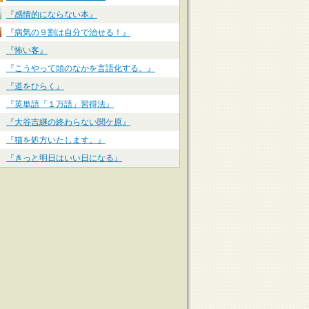
『感情的にならない本』
『病気の９割は自分で治せる！』
『怖い客』
『こうやって頭のなかを言語化する。』
『道をひらく』
『英単語「１万語」習得法』
『大谷吉継の終わらない関ケ原』
『猫を処方いたします。』
『きっと明日はいい日になる』