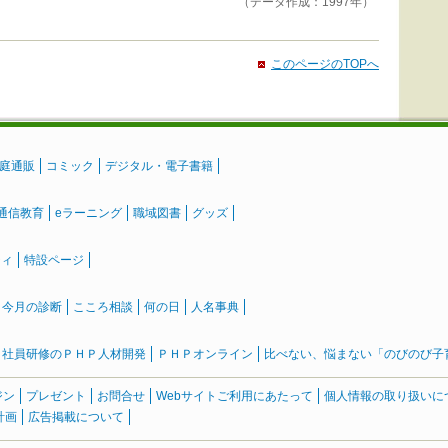
（データ作成：1997年）
このページのTOPへ
庭通販
コミック
デジタル・電子書籍
通信教育
eラーニング
職域図書
グッズ
ティ
特設ページ
』今月の診断
こころ相談
何の日
人名事典
社員研修のＰＨＰ人材開発
ＰＨＰオンライン
比べない、悩まない「のびのび子育て
ジン
プレゼント
お問合せ
Webサイトご利用にあたって
個人情報の取り扱いに
計画
広告掲載について