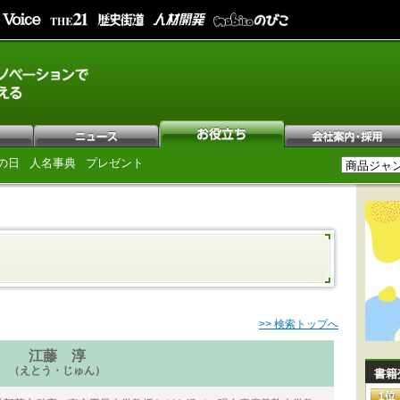
の日
人名事典
プレゼント
>> 検索トップへ
江藤 淳
（えとう・じゅん）
書籍