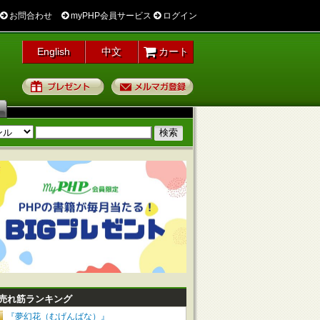
お問合わせ
myPHP会員サービス
ログイン
English
中文
カート
プレゼント
メルマガ登録
売れ筋ランキング
『夢幻花（むげんばな）』