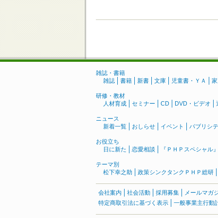
雑誌・書籍
雑誌
書籍
新書
文庫
児童書・ＹＡ
家
研修・教材
人材育成
セミナー
CD
DVD・ビデオ
ニュース
新着一覧
おしらせ
イベント
パブリシ
お役立ち
日に新た
恋愛相談
『ＰＨＰスペシャル
テーマ別
松下幸之助
政策シンクタンクＰＨＰ総研
会社案内
社会活動
採用募集
メールマガ
特定商取引法に基づく表示
一般事業主行動