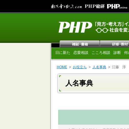
日に新た
恋愛相談
こころ相談
診断
何
HOME
お役立ち
人名事典
江藤 淳
人名事典