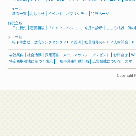
ニュース
新着一覧
おしらせ
イベント
パブリシティ
特設ページ
お役立ち
日に新た
恋愛相談
『ＰＨＰスペシャル』今月の診断
こころ相談
何の
テーマ別
松下幸之助
政策シンクタンクＰＨＰ総研
社員研修のＰＨＰ人材開発
Ｐ
会社案内
社会活動
採用募集
メールマガジン
プレゼント
お問合せ
W
特定商取引法に基づく表示
一般事業主行動計画
広告掲載について
スマー
Copyright 