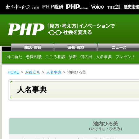
日に新た
恋愛相談
こころ相談
診断
何の日
人名事典
プレゼント
HOME
お役立ち
人名事典
池内ひろ美
人名事典
池内ひろ美
（いけうち・ひろみ）