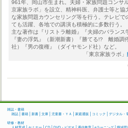
961年、岡山市生まれ。夫婦・家族問題コンサル
京家族ラボ」を設立、精神科医、弁護士等と協
な家族問題カウンセリング等を行う。テレビで
ても活躍、各地での講演も積極的に多数行う。
主な著作は『リストラ離婚』『夫婦のバランス
『妻の浮気』（新潮新書）『勝てる!? 離婚調
社）『男の復権』（ダイヤモンド社）など。
「東京家族ラボ」
雑誌・書籍
雑誌
書籍
新書
文庫
児童書・ＹＡ
家庭通販
コミック
デジタル・
研修・教材
人材育成
セミナー
CD
DVD・ビデオ
通信教育
eラーニング
職域図