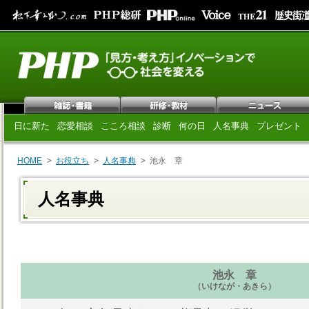
日に新た
恋愛相談
こころ相談
診断
何の日
人名事典
プレゼント
HOME
お役立ち
人名事典
池永 章
人名事典
池永 章
（いけなが・あきら）