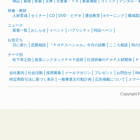
雑誌
書籍
新書
文庫
児童書・ＹＡ
家庭通販
コミック
デジタル・
研修・教材
人材育成
セミナー
CD
DVD・ビデオ
通信教育
eラーニング
職域図
ニュース
新着一覧
おしらせ
イベント
パブリシティ
特設ページ
お役立ち
日に新た
恋愛相談
『ＰＨＰスペシャル』今月の診断
こころ相談
何の
テーマ別
松下幸之助
政策シンクタンクＰＨＰ総研
社員研修のＰＨＰ人材開発
Ｐ
会社案内
社会活動
採用募集
メールマガジン
プレゼント
お問合せ
W
特定商取引法に基づく表示
一般事業主行動計画
広告掲載について
スマー
Copyright 