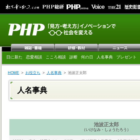
日に新た
恋愛相談
こころ相談
診断
何の日
人名事典
プレゼント
HOME
お役立ち
人名事典
池波正太郎
人名事典
池波正太郎
（いけなみ・しょうたろう）