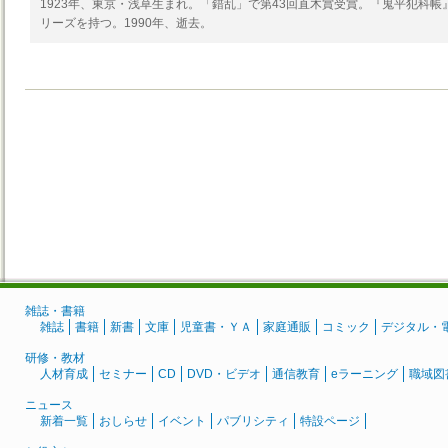
1923年、東京・浅草生まれ。「錯乱」で第43回直木賞受賞。『鬼平犯科
リーズを持つ。1990年、逝去。
雑誌・書籍
雑誌
書籍
新書
文庫
児童書・ＹＡ
家庭通販
コミック
デジタル・
研修・教材
人材育成
セミナー
CD
DVD・ビデオ
通信教育
eラーニング
職域図
ニュース
新着一覧
おしらせ
イベント
パブリシティ
特設ページ