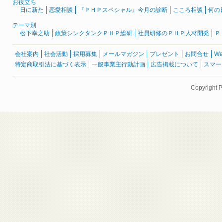
お役立ち
日に新た
恋愛相談
『ＰＨＰスペシャル』今月の診断
こころ相談
何の
テーマ別
松下幸之助
政策シンクタンクＰＨＰ総研
社員研修のＰＨＰ人材開発
Ｐ
会社案内
社会活動
採用募集
メールマガジン
プレゼント
お問合せ
W
特定商取引法に基づく表示
一般事業主行動計画
広告掲載について
スマー
Copyright 