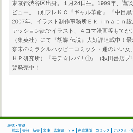
東京都渋谷区出身。１月24日生。1999年、講
ビュー。（別フレＫＣ『ギャル革命』 『中目
2007年、イラスト制作事務所Ｅｋｉｍａｅｎ設
ァッション誌でイラスト、４コマ漫画等もてが
（集英社）にて『胡蝶 伝説』大好評連載中！
奈未のミラクルハッピーコミック・運のいい女
ＨＰ研究所）『モテ☆レバ！①』（秋田書店プ
賛発売中！
雑誌・書籍
雑誌
書籍
新書
文庫
児童書・ＹＡ
家庭通販
コミック
デジタル・