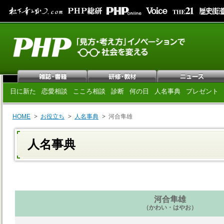
日に新た
恋愛相談
こころ相談
診断
何の日
人名事典
プレゼント
HOME
お役立ち
人名事典
河合隼雄
人名事典
河合隼雄
（かわい・はやお）