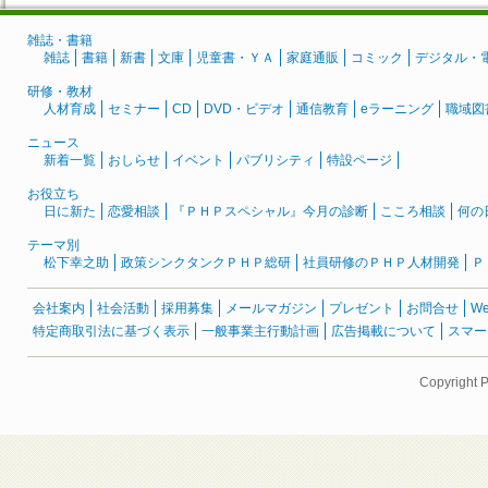
雑誌・書籍
雑誌
書籍
新書
文庫
児童書・ＹＡ
家庭通販
コミック
デジタル・
研修・教材
人材育成
セミナー
CD
DVD・ビデオ
通信教育
eラーニング
職域図
ニュース
新着一覧
おしらせ
イベント
パブリシティ
特設ページ
お役立ち
日に新た
恋愛相談
『ＰＨＰスペシャル』今月の診断
こころ相談
何の
テーマ別
松下幸之助
政策シンクタンクＰＨＰ総研
社員研修のＰＨＰ人材開発
Ｐ
会社案内
社会活動
採用募集
メールマガジン
プレゼント
お問合せ
W
特定商取引法に基づく表示
一般事業主行動計画
広告掲載について
スマー
Copyright 