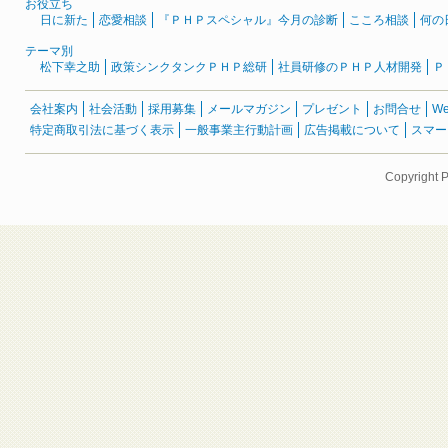
お役立ち
日に新た
恋愛相談
『ＰＨＰスペシャル』今月の診断
こころ相談
何の
テーマ別
松下幸之助
政策シンクタンクＰＨＰ総研
社員研修のＰＨＰ人材開発
Ｐ
会社案内
社会活動
採用募集
メールマガジン
プレゼント
お問合せ
W
特定商取引法に基づく表示
一般事業主行動計画
広告掲載について
スマー
Copyright 