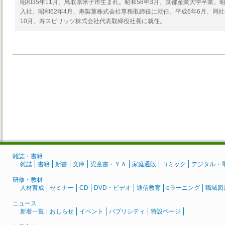
昭和35年11月、鳥取県米子市生まれ。昭和58年3月、京都産業大学卒業。
入社。昭和62年4月、寿製菓株式会社専務取締役に就任。平成6年6月、同社
10月、寿スピリッツ株式会社代表取締役社長に就任。
雑誌・書籍
雑誌
書籍
新書
文庫
児童書・ＹＡ
家庭通販
コミック
デジタル・
研修・教材
人材育成
セミナー
CD
DVD・ビデオ
通信教育
eラーニング
職域図
ニュース
新着一覧
おしらせ
イベント
パブリシティ
特設ページ