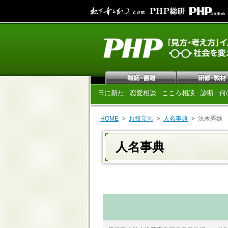
日に新た
恋愛相談
こころ相談
診断
何
HOME
お役立ち
人名事典
法木秀雄
人名事典