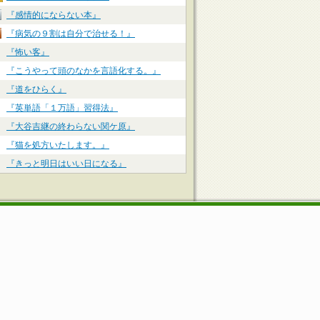
『感情的にならない本』
『病気の９割は自分で治せる！』
『怖い客』
『こうやって頭のなかを言語化する。』
『道をひらく』
『英単語「１万語」習得法』
『大谷吉継の終わらない関ケ原』
『猫を処方いたします。』
『きっと明日はいい日になる』