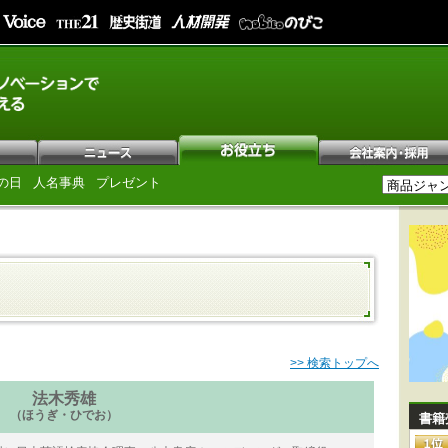
の日
人名事典
プレゼント
>> 検索トップへ
法木秀雄
（ほうぎ・ひでお）
書籍