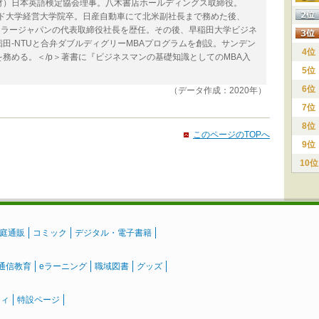
財）日本英語検定協会理事。八木書店ホールディングス取締役。
ード大学経営大学院卒。日産自動車にて北米副社長まで務めた後、
イスラージャパンの代表取締役社長を歴任。その後、早稲田大学ビジネ
田-NTUと合弁ダブルディグリーMBAプログラムを創設。サンデン
4位
務める。＜/p＞著書に『ビジネスマンの基礎知識としてのMBA入
5位
6位
（データ作成：2020年）
7位
8位
このページのTOPへ
9位
10位
庭通販
コミック
デジタル・電子書籍
通信教育
eラーニング
職域図書
グッズ
ティ
特設ページ