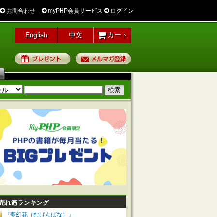
お問合わせ
myPHP会員サービス
ログイン
English
中文
カート
プレゼント
メルマガ登録
売れ筋ランキング
『夢幻花（むげんばな）』