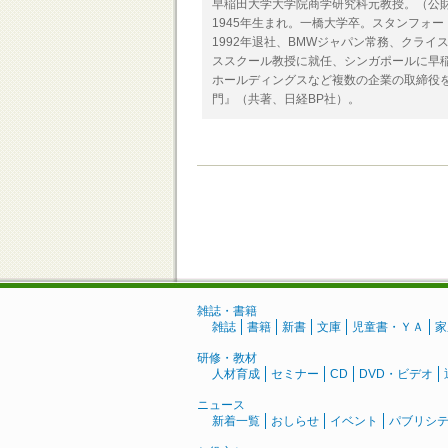
早稲田大学大学院商学研究科元教授。（公
1945年生まれ。一橋大学卒。スタンフォ
1992年退社、BMWジャパン常務、クラ
ススクール教授に就任、シンガポールに早稲
ホールディングスなど複数の企業の取締役を
門』（共著、日経BP社）。
雑誌・書籍
雑誌
書籍
新書
文庫
児童書・ＹＡ
家
研修・教材
人材育成
セミナー
CD
DVD・ビデオ
ニュース
新着一覧
おしらせ
イベント
パブリシ