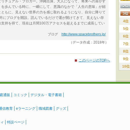
ピリチュアル・ブロガー。沖縄出身。大人になって、将来への扉がす
」を歩んでいる時に、一瞬にして、意識のなかで「人生の意味」が紐
とともに、見えない世界の力を感じ取れるようになり、自分に降りて
11月にブログを開設。読んでいるだけで運が開けてきて、見えない存
4位
支持を得て、現在は月間100万アクセスを超えるまでに成長してい
5位
ブログ
http://www.spacebrothers.jp/
6位
（データ作成：2018年）
7位
8位
9位
このページのTOPへ
10位
庭通販
コミック
デジタル・電子書籍
通信教育
eラーニング
職域図書
グッズ
ティ
特設ページ