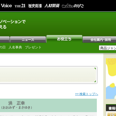
の日
人名事典
プレゼント
>> 検索トップへ
洪 正幸
（おおみず・まさゆき）
書籍