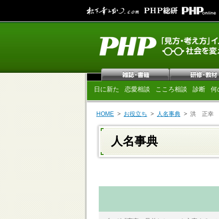
日に新た
恋愛相談
こころ相談
診断
何
HOME
お役立ち
人名事典
洪 正幸
人名事典