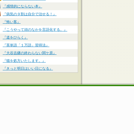
『感情的にならない本』
『病気の９割は自分で治せる！』
『怖い客』
『こうやって頭のなかを言語化する。』
『道をひらく』
『英単語「１万語」習得法』
『大谷吉継の終わらない関ケ原』
『猫を処方いたします。』
『きっと明日はいい日になる』