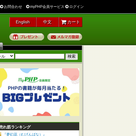
お問合わせ
myPHP会員サービス
ログイン
English
中文
カート
プレゼント
メルマガ登録
売れ筋ランキング
『夢幻花（むげんばな）』