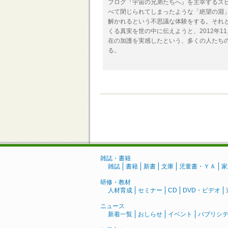
ブログ『宇宙の兄弟たちへ』を主宰するス
べて閉じられてしまったような「絶望の淵
解かれるという不思議な体験をする。それ
くる真実を世の中に伝えようと、2012年
在の加護を実感したという、多くの人たちの
る。
雑誌・書籍
雑誌
書籍
新書
文庫
児童書・ＹＡ
家
研修・教材
人材育成
セミナー
CD
DVD・ビデオ
ニュース
新着一覧
おしらせ
イベント
パブリシ