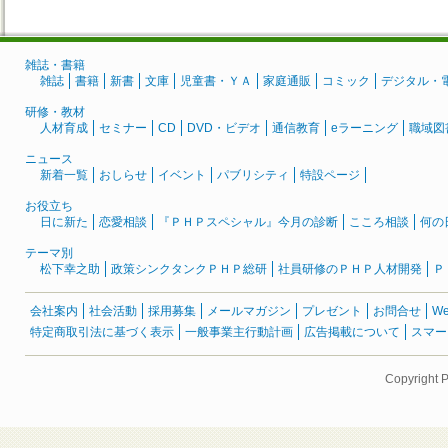
雑誌・書籍
雑誌
書籍
新書
文庫
児童書・ＹＡ
家庭通販
コミック
デジタル・
研修・教材
人材育成
セミナー
CD
DVD・ビデオ
通信教育
eラーニング
職域図
ニュース
新着一覧
おしらせ
イベント
パブリシティ
特設ページ
お役立ち
日に新た
恋愛相談
『ＰＨＰスペシャル』今月の診断
こころ相談
何の
テーマ別
松下幸之助
政策シンクタンクＰＨＰ総研
社員研修のＰＨＰ人材開発
Ｐ
会社案内
社会活動
採用募集
メールマガジン
プレゼント
お問合せ
W
特定商取引法に基づく表示
一般事業主行動計画
広告掲載について
スマー
Copyright 