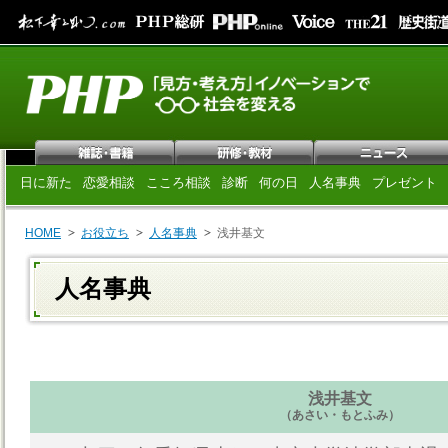
日に新た
恋愛相談
こころ相談
診断
何の日
人名事典
プレゼント
HOME
お役立ち
人名事典
浅井基文
人名事典
浅井基文
（あさい・もとふみ）