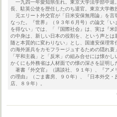
一九四一年愛知県生れ。東京大学法学部中退
長、駐英公使を歴任したのち退官。東京大学教
元エリート外交官が「日米安保無用論」を言
なった。『世界』（９３年６月号）の論文「い
を得ない」では、「『国際社会』は、実は『米
の中身は、新しい日本の役割を、という声とは
随と本質的に変わりない」とし、国連安保理常
の海外派兵をカモフラージュするための隠れ蓑
「平和主義」と「反米」の組み合せには懐かし
かくにも外務省は人材面での懐の深さを証明し
著書『外交官』（講談社、９１年）、『アメ
の理由』（ごま書房、９０年）、『日本外交・
店、８９年）。