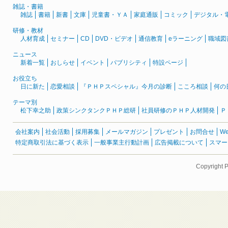
雑誌・書籍
雑誌
書籍
新書
文庫
児童書・ＹＡ
家庭通販
コミック
デジタル・
研修・教材
人材育成
セミナー
CD
DVD・ビデオ
通信教育
eラーニング
職域図
ニュース
新着一覧
おしらせ
イベント
パブリシティ
特設ページ
お役立ち
日に新た
恋愛相談
『ＰＨＰスペシャル』今月の診断
こころ相談
何の
テーマ別
松下幸之助
政策シンクタンクＰＨＰ総研
社員研修のＰＨＰ人材開発
Ｐ
会社案内
社会活動
採用募集
メールマガジン
プレゼント
お問合せ
W
特定商取引法に基づく表示
一般事業主行動計画
広告掲載について
スマー
Copyright 