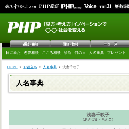
日に新た
恋愛相談
こころ相談
診断
何の日
人名事典
プレゼント
HOME
お役立ち
人名事典
浅妻千映子
人名事典
浅妻千映子
（あさづま・ちえこ）