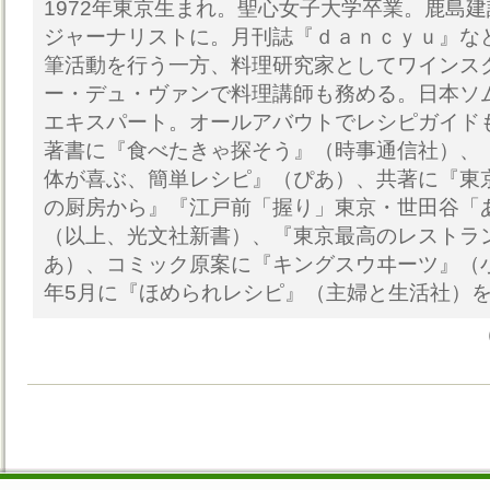
1972年東京生まれ。聖心女子大学卒業。鹿島
ジャーナリストに。月刊誌『ｄａｎｃｙｕ』な
筆活動を行う一方、料理研究家としてワインス
ー・デュ・ヴァンで料理講師も務める。日本ソ
エキスパート。オールアバウトでレシピガイド
著書に『食べたきゃ探そう』（時事通信社）、
体が喜ぶ、簡単レシピ』（ぴあ）、共著に『東
の厨房から』『江戸前「握り」東京・世田谷「
（以上、光文社新書）、『東京最高のレストラ
あ）、コミック原案に『キングスウヰーツ』（小
年5月に『ほめられレシピ』（主婦と生活社）