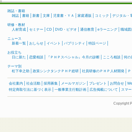
雑誌・書籍
雑誌
書籍
新書
文庫
児童書・ＹＡ
家庭通販
コミック
デジタル・
研修・教材
人材育成
セミナー
CD
DVD・ビデオ
通信教育
eラーニング
職域図
ニュース
新着一覧
おしらせ
イベント
パブリシティ
特設ページ
お役立ち
日に新た
恋愛相談
『ＰＨＰスペシャル』今月の診断
こころ相談
何の
テーマ別
松下幸之助
政策シンクタンクＰＨＰ総研
社員研修のＰＨＰ人材開発
Ｐ
会社案内
社会活動
採用募集
メールマガジン
プレゼント
お問合せ
W
特定商取引法に基づく表示
一般事業主行動計画
広告掲載について
スマー
Copyright 