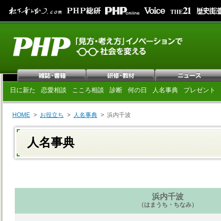
日に新た
恋愛相談
こころ相談
診断
何の日
人名事典
プレゼント
HOME
お役立ち
人名事典
浜内千波
人名事典
浜内千波
（はまうち・ちなみ）