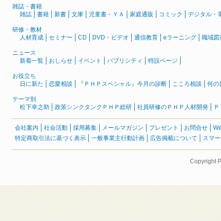
雑誌・書籍
雑誌
書籍
新書
文庫
児童書・ＹＡ
家庭通販
コミック
デジタル・
研修・教材
人材育成
セミナー
CD
DVD・ビデオ
通信教育
eラーニング
職域図
ニュース
新着一覧
おしらせ
イベント
パブリシティ
特設ページ
お役立ち
日に新た
恋愛相談
『ＰＨＰスペシャル』今月の診断
こころ相談
何の
テーマ別
松下幸之助
政策シンクタンクＰＨＰ総研
社員研修のＰＨＰ人材開発
Ｐ
会社案内
社会活動
採用募集
メールマガジン
プレゼント
お問合せ
W
特定商取引法に基づく表示
一般事業主行動計画
広告掲載について
スマー
Copyright 