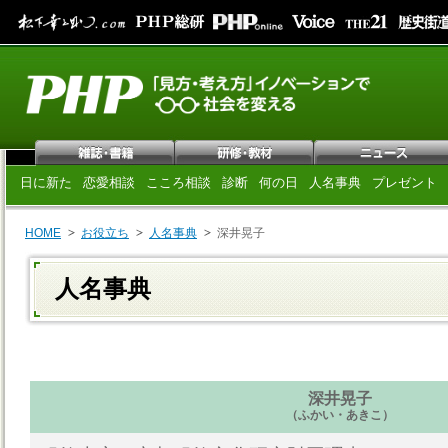
日に新た
恋愛相談
こころ相談
診断
何の日
人名事典
プレゼント
HOME
お役立ち
人名事典
深井晃子
人名事典
深井晃子
（ふかい・あきこ）