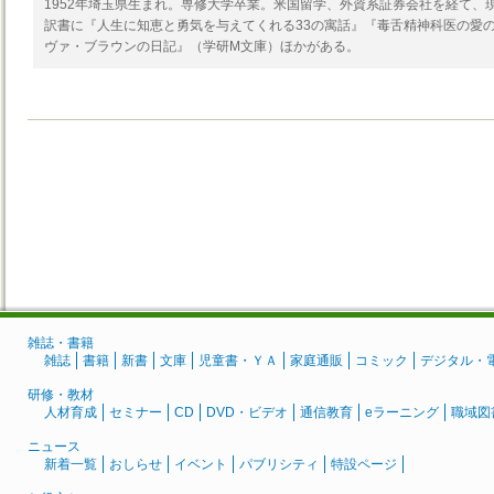
1952年埼玉県生まれ。専修大学卒業。米国留学、外資系証券会社を経て、
訳書に『人生に知恵と勇気を与えてくれる33の寓話』『毒舌精神科医の愛
ヴァ・ブラウンの日記』（学研M文庫）ほかがある。
雑誌・書籍
雑誌
書籍
新書
文庫
児童書・ＹＡ
家庭通販
コミック
デジタル・
研修・教材
人材育成
セミナー
CD
DVD・ビデオ
通信教育
eラーニング
職域図
ニュース
新着一覧
おしらせ
イベント
パブリシティ
特設ページ