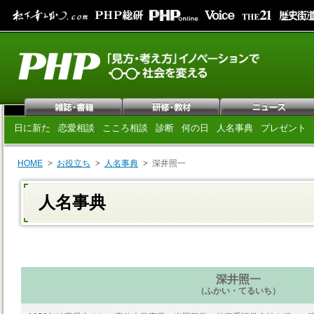
日に新た
恋愛相談
こころ相談
診断
何の日
人名事典
プレゼント
HOME
お役立ち
人名事典
深井照一
人名事典
深井照一
（ふかい・てるいち）