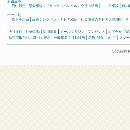
お役立ち
日に新た
恋愛相談
『ＰＨＰスペシャル』今月の診断
こころ相談
何の
テーマ別
松下幸之助
政策シンクタンクＰＨＰ総研
社員研修のＰＨＰ人材開発
Ｐ
会社案内
社会活動
採用募集
メールマガジン
プレゼント
お問合せ
W
特定商取引法に基づく表示
一般事業主行動計画
広告掲載について
スマー
Copyright 