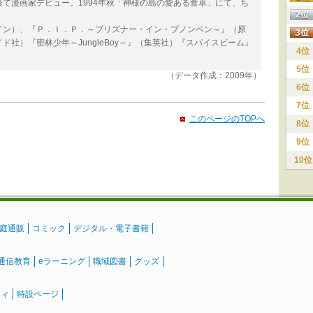
て漫画家デビュー。1994年秋「神様の島の愛ある食卓」にて、ち
イン）、『Ｐ．Ｉ．Ｐ．～プリズナー・イン・プノンペン～』（原
社）『密林少年～JungleBoy～』（集英社）『スパイスビーム』
4位
5位
（データ作成：2009年）
6位
7位
このページのTOPへ
8位
9位
10位
庭通販
コミック
デジタル・電子書籍
通信教育
eラーニング
職域図書
グッズ
ティ
特設ページ