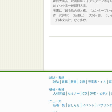
舞台大道具、映画特殊メイクスタッフ等を経
ばてつや賞一般部門入賞。
著書に『踊る島の昼と夜』（エンターブレ
作：沢井鯨）（新潮社）『大関ケ原』（リイド
（日本文芸社）など多数。
雑誌・書籍
雑誌
書籍
新書
文庫
児童書・ＹＡ
家
研修・教材
人材育成
セミナー
CD
DVD・ビデオ
ニュース
新着一覧
おしらせ
イベント
パブリシ