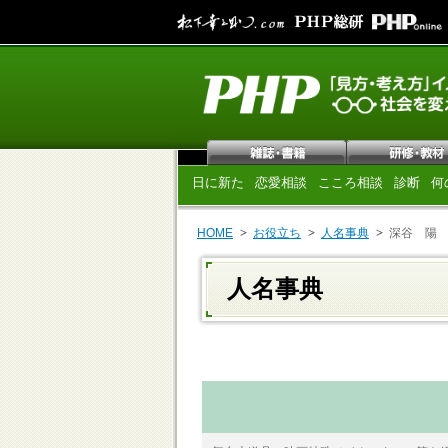
日に新た
恋愛相談
こころ相談
診断
何
HOME
お役立ち
人名事典
深谷 陽
人名事典