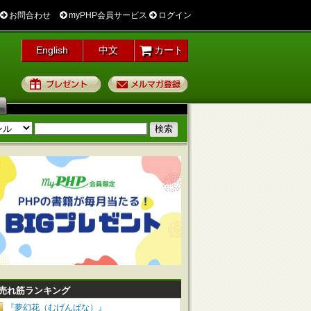
お問合わせ
myPHP会員サービス
ログイン
English
中文
カート
プレゼント
メルマガ登録
売れ筋ランキング
『夢幻花（むげんばな）』