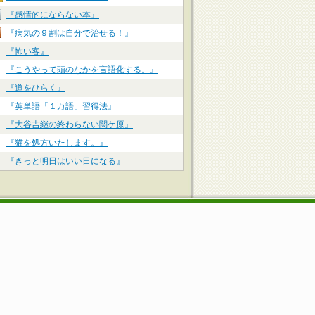
『感情的にならない本』
『病気の９割は自分で治せる！』
『怖い客』
『こうやって頭のなかを言語化する。』
『道をひらく』
『英単語「１万語」習得法』
『大谷吉継の終わらない関ケ原』
『猫を処方いたします。』
『きっと明日はいい日になる』