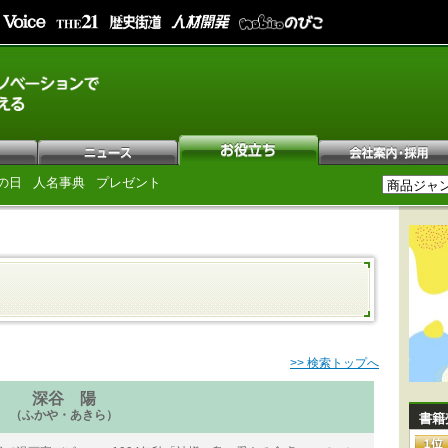
の日
人名事典
プレゼント
>> 検索トップへ
深谷 陽
（ふかや・あきら）
書籍