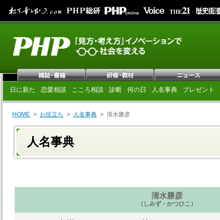
日に新た
恋愛相談
こころ相談
診断
何の日
人名事典
プレゼント
HOME
お役立ち
人名事典
清水勝彦
人名事典
清水勝彦
（しみず・かつひこ）