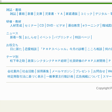
雑誌・書籍
雑誌
書籍
新書
文庫
児童書・ＹＡ
家庭通販
コミック
デジタル・
研修・教材
人材育成
セミナー
CD
DVD・ビデオ
通信教育
eラーニング
職域図
ニュース
新着一覧
おしらせ
イベント
パブリシティ
特設ページ
お役立ち
日に新た
恋愛相談
『ＰＨＰスペシャル』今月の診断
こころ相談
何の
テーマ別
松下幸之助
政策シンクタンクＰＨＰ総研
社員研修のＰＨＰ人材開発
Ｐ
会社案内
社会活動
採用募集
メールマガジン
プレゼント
お問合せ
W
特定商取引法に基づく表示
一般事業主行動計画
広告掲載について
スマー
Copyright 