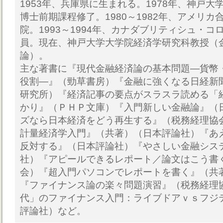
1953年、兵庫県に生まれる。1978年、神戸
博士前期課程修了。1980～1982年、アメリ
院。1993～1994年、カナダブリティシュ・
員。現在、神戸大学大学院経済学研究科教授（
論）。
主な著書に『現代金融経済論の基本問題―貨幣
役割―』（勁草書房）『金融に強くなる日経新
研究所）『経済記事の要点がスラスラ読める「
かり』（ＰＨＰ文庫）『入門新しい金融論』（
ズなら日本経済をどう再生する』（税務経理協
計量経済学入門』（共著）（日本評論社）『あ
反対する』（日本評論社）『やさしい金融シス
社）『アピールできるレポート／論文はこう書
会）『超入門パソコンでレポートを書く』（共
『ファイナンス論の楽々問題演習』（税務経理
代」のファイナンス入門：ライブドアｖｓフジ
評論社）など。