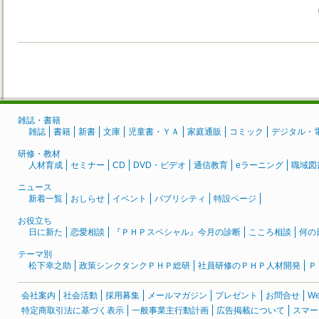
雑誌・書籍
雑誌
書籍
新書
文庫
児童書・ＹＡ
家庭通販
コミック
デジタル・
研修・教材
人材育成
セミナー
CD
DVD・ビデオ
通信教育
eラーニング
職域図
ニュース
新着一覧
おしらせ
イベント
パブリシティ
特設ページ
お役立ち
日に新た
恋愛相談
『ＰＨＰスペシャル』今月の診断
こころ相談
何の
テーマ別
松下幸之助
政策シンクタンクＰＨＰ総研
社員研修のＰＨＰ人材開発
Ｐ
会社案内
社会活動
採用募集
メールマガジン
プレゼント
お問合せ
W
特定商取引法に基づく表示
一般事業主行動計画
広告掲載について
スマー