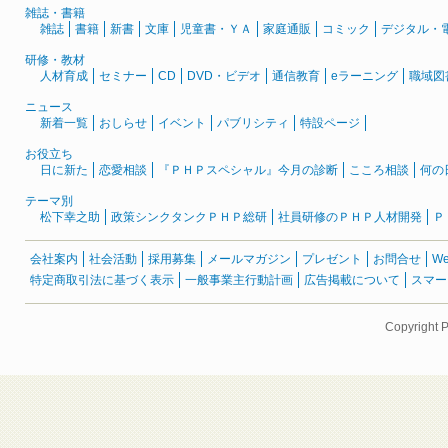
雑誌・書籍
雑誌
書籍
新書
文庫
児童書・ＹＡ
家庭通販
コミック
デジタル・
研修・教材
人材育成
セミナー
CD
DVD・ビデオ
通信教育
eラーニング
職域図
ニュース
新着一覧
おしらせ
イベント
パブリシティ
特設ページ
お役立ち
日に新た
恋愛相談
『ＰＨＰスペシャル』今月の診断
こころ相談
何の
テーマ別
松下幸之助
政策シンクタンクＰＨＰ総研
社員研修のＰＨＰ人材開発
Ｐ
会社案内
社会活動
採用募集
メールマガジン
プレゼント
お問合せ
W
特定商取引法に基づく表示
一般事業主行動計画
広告掲載について
スマー
Copyright 