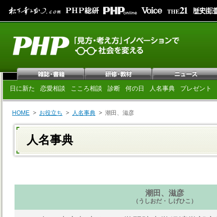
日に新た
恋愛相談
こころ相談
診断
何の日
人名事典
プレゼント
HOME
お役立ち
人名事典
潮田、滋彦
人名事典
潮田、滋彦
（うしおだ・しげひこ）