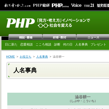
日に新た
恋愛相談
こころ相談
診断
何の日
人名事典
プレゼント
HOME
お役立ち
人名事典
澁谷耕一
人名事典
澁谷耕一
（しぶや・こういち）