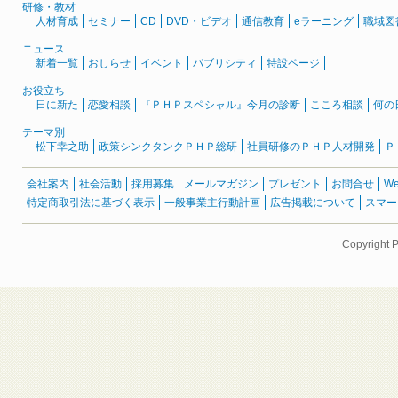
研修・教材
人材育成
セミナー
CD
DVD・ビデオ
通信教育
eラーニング
職域図
ニュース
新着一覧
おしらせ
イベント
パブリシティ
特設ページ
お役立ち
日に新た
恋愛相談
『ＰＨＰスペシャル』今月の診断
こころ相談
何の
テーマ別
松下幸之助
政策シンクタンクＰＨＰ総研
社員研修のＰＨＰ人材開発
Ｐ
会社案内
社会活動
採用募集
メールマガジン
プレゼント
お問合せ
W
特定商取引法に基づく表示
一般事業主行動計画
広告掲載について
スマー
Copyright 