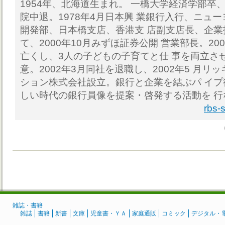
1954年、北海道生まれ。 一橋大学経済学部卒
院中退。1978年4月日本興 業銀行入行、ニュ
開発部、日本橋支店、香港支 店副支店長、企
て、2000年10月みずほ証券公開 営業部長。20
亡くし、3人の子どもの子育てと仕 事を両立さ
意。2002年3月同社を退職し、2002年5 月
ション株式会社設立。銀行と企業を結ぶパ イ
しい時代の銀行員像を提案・啓発する活動を 行
rbs-
雑誌・書籍
雑誌
書籍
新書
文庫
児童書・ＹＡ
家庭通販
コミック
デジタル・