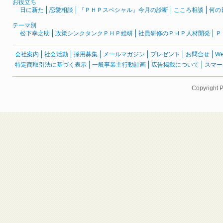
お役立ち
日に新た
恋愛相談
『ＰＨＰスペシャル』今月の診断
こころ相談
何の
テーマ別
松下幸之助
政策シンクタンクＰＨＰ総研
社員研修のＰＨＰ人材開発
Ｐ
会社案内
社会活動
採用募集
メールマガジン
プレゼント
お問合せ
W
特定商取引法に基づく表示
一般事業主行動計画
広告掲載について
スマー
Copyright 