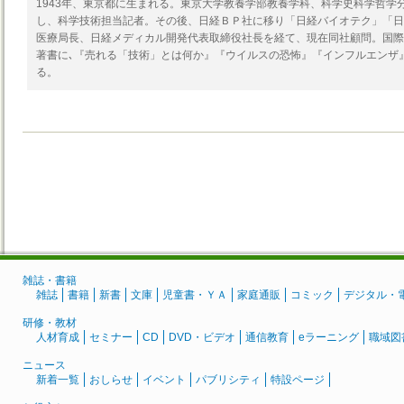
1943年、東京都に生まれる。東京大学教養学部教養学科、科学史科学哲学
し、科学技術担当記者。その後、日経ＢＰ社に移り「日経バイオテク」「日
医療局長、日経メディカル開発代表取締役社長を経て、現在同社顧問。国際
著書に､『売れる「技術」とは何か』『ウイルスの恐怖』『インフルエンザ
る。
雑誌・書籍
雑誌
書籍
新書
文庫
児童書・ＹＡ
家庭通販
コミック
デジタル・
研修・教材
人材育成
セミナー
CD
DVD・ビデオ
通信教育
eラーニング
職域図
ニュース
新着一覧
おしらせ
イベント
パブリシティ
特設ページ