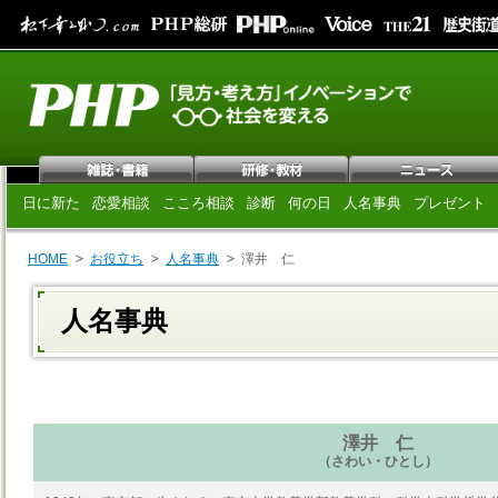
日に新た
恋愛相談
こころ相談
診断
何の日
人名事典
プレゼント
HOME
お役立ち
人名事典
澤井 仁
人名事典
澤井 仁
（さわい・ひとし）