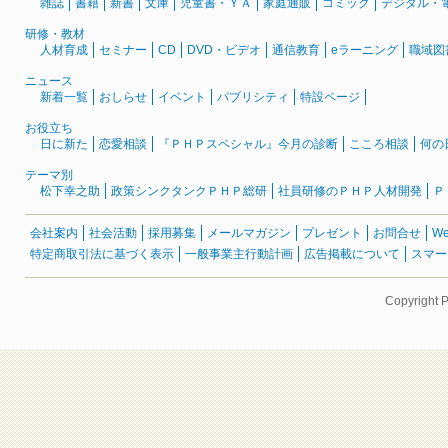
雑誌
書籍
新書
文庫
児童書・ＹＡ
家庭通販
コミック
デジタル・
研修・教材
人材育成
セミナー
CD
DVD・ビデオ
通信教育
eラーニング
職域図
ニュース
新着一覧
おしらせ
イベント
パブリシティ
特設ページ
お役立ち
日に新た
恋愛相談
『ＰＨＰスペシャル』今月の診断
こころ相談
何の
テーマ別
松下幸之助
政策シンクタンクＰＨＰ総研
社員研修のＰＨＰ人材開発
Ｐ
会社案内
社会活動
採用募集
メールマガジン
プレゼント
お問合せ
W
特定商取引法に基づく表示
一般事業主行動計画
広告掲載について
スマー
Copyright 