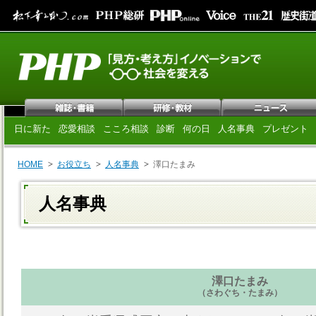
日に新た
恋愛相談
こころ相談
診断
何の日
人名事典
プレゼント
HOME
お役立ち
人名事典
澤口たまみ
人名事典
澤口たまみ
（さわぐち・たまみ）