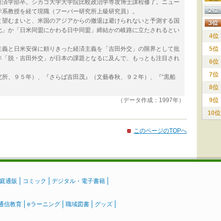
済学部卒。シカゴ大学大学院比較政治学専攻博士課程修了。ニュー
学系教授を経て現職（フーバー研究所上級研究員）。
望むまいと、米国のアジアからの撤退は避けられないと予測する国
化」か「日米同盟にかわる日中同盟」締結かの岐路に立たされるとい
4位
義と日米安保に頼りきった経済主義を「吉田外交」の限界として批
5位
年「脱・吉田外交」が日本の課題となるに及んで、もっとも注目され
6位
7位
所、９５年）、『さらば吉田茂』（文藝春秋、９２年）、『“黒船
8位
（データ作成：1997年）
9位
10位
このページのTOPへ
庭通販
コミック
デジタル・電子書籍
通信教育
eラーニング
職域図書
グッズ