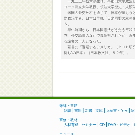
一九三三年栃木県生れ。早稲田大学政治経
ヨーク州立大学教授、筑波大学歴史・人類
米国の外交分析を通じて、日本が望もうと
際政治学者。日本は早晩「日米同盟の双務
う。
早い時期から、日本国憲法がうたう平和主
判、外交論壇のなかで異端視されたが、近
る論客の一人となった。
著書に『退場するアメリカ』（ＰＨＰ研究
待ち”の日本』（日本教文社、８２年）。
雑誌・書籍
雑誌
書籍
新書
文庫
児童書・ＹＡ
家
研修・教材
人材育成
セミナー
CD
DVD・ビデオ
ニュース