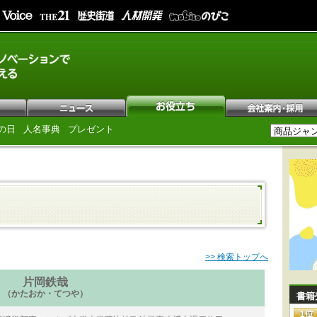
の日
人名事典
プレゼント
>> 検索トップへ
片岡鉄哉
（かたおか・てつや）
書籍