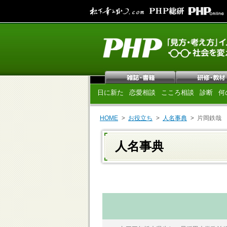
日に新た
恋愛相談
こころ相談
診断
何
HOME
お役立ち
人名事典
片岡鉄哉
人名事典