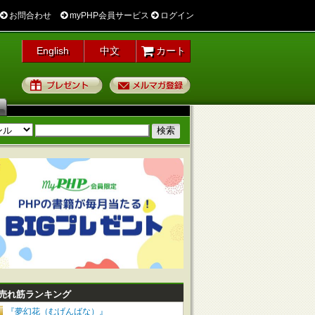
お問合わせ
myPHP会員サービス
ログイン
English
中文
カート
プレゼント
メルマガ登録
売れ筋ランキング
『夢幻花（むげんばな）』