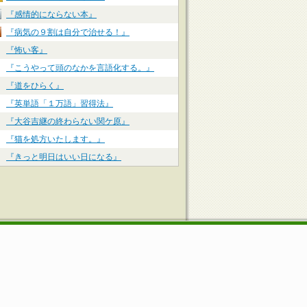
『感情的にならない本』
『病気の９割は自分で治せる！』
『怖い客』
『こうやって頭のなかを言語化する。』
『道をひらく』
『英単語「１万語」習得法』
『大谷吉継の終わらない関ケ原』
『猫を処方いたします。』
『きっと明日はいい日になる』