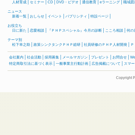
人材育成
セミナー
CD
DVD・ビデオ
通信教育
eラーニング
職域図
ニュース
新着一覧
おしらせ
イベント
パブリシティ
特設ページ
お役立ち
日に新た
恋愛相談
『ＰＨＰスペシャル』今月の診断
こころ相談
何の
テーマ別
松下幸之助
政策シンクタンクＰＨＰ総研
社員研修のＰＨＰ人材開発
Ｐ
会社案内
社会活動
採用募集
メールマガジン
プレゼント
お問合せ
W
特定商取引法に基づく表示
一般事業主行動計画
広告掲載について
スマー
Copyright 