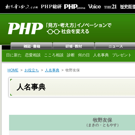
日に新た
恋愛相談
こころ相談
診断
何の日
人名事典
プレゼント
HOME
お役立ち
人名事典
牧野友保
人名事典
牧野友保
（まきの・ともやす）