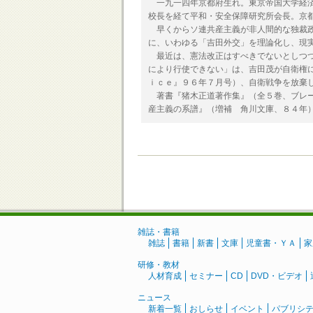
一九一四年京都府生れ。東京帝国大学経済
校長を経て平和・安全保障研究所会長。京
早くからソ連共産主義が非人間的な独裁政
に、いわゆる「吉田外交」を理論化し、現
最近は、憲法改正はすべきでないとしつつ
により行使できない」は、吉田茂が自衛権
ｉｃｅ』９６年７月号）、自衛戦争を放棄
著書『猪木正道著作集』（全５巻、ブレー
産主義の系譜』（増補 角川文庫、８４年
雑誌・書籍
雑誌
書籍
新書
文庫
児童書・ＹＡ
家
研修・教材
人材育成
セミナー
CD
DVD・ビデオ
ニュース
新着一覧
おしらせ
イベント
パブリシ