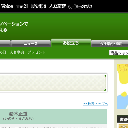
の日
人名事典
プレゼント
>> 検索トップへ
猪木正道
（いのき・まさみち）
書籍