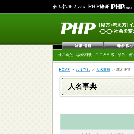
日に新た
恋愛相談
こころ相談
診断
何
HOME
お役立ち
人名事典
猪木正道
人名事典