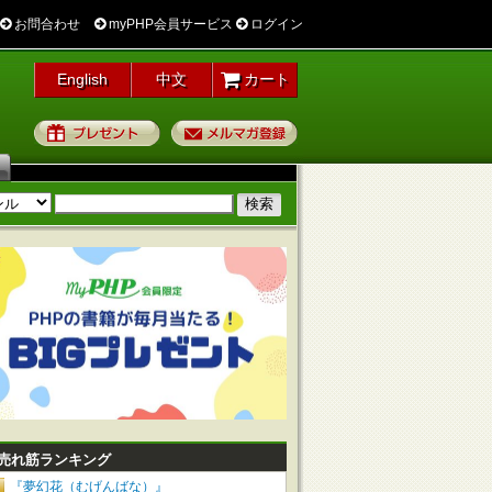
お問合わせ
myPHP会員サービス
ログイン
English
中文
カート
プレゼント
メルマガ登録
売れ筋ランキング
『夢幻花（むげんばな）』