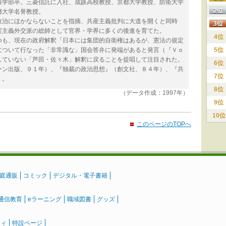
学部卒。三菱信託に入社、成蹊高校教授、京都大学教授、防衛大学
都大学名誉教授。
治にほかならないことを指摘、共産主義批判に大道を開くと同時
実主義外交派の総帥として官界・学界に多くの後進を育てた。
4位
も、現在の政府解釈「日本には集団的自衛権はあるが、憲法の規定
について行なった「非常識な」国会答弁に発端があると発言（『Ｖｏ
5位
していない「芦田・佐々木」解釈に戻ることを提唱して注目された。
6位
ン出版、９１年）、『独裁の政治思想』（創文社、８４年）、『共
7位
）。
8位
（データ作成：1997年）
9位
10位
このページのTOPへ
庭通販
コミック
デジタル・電子書籍
通信教育
eラーニング
職域図書
グッズ
ティ
特設ページ