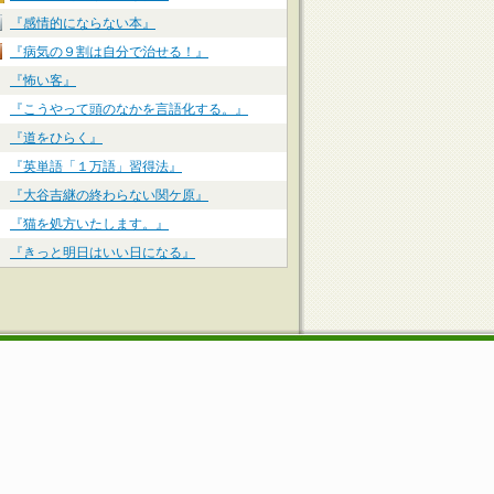
『感情的にならない本』
『病気の９割は自分で治せる！』
『怖い客』
『こうやって頭のなかを言語化する。』
『道をひらく』
『英単語「１万語」習得法』
『大谷吉継の終わらない関ケ原』
『猫を処方いたします。』
『きっと明日はいい日になる』