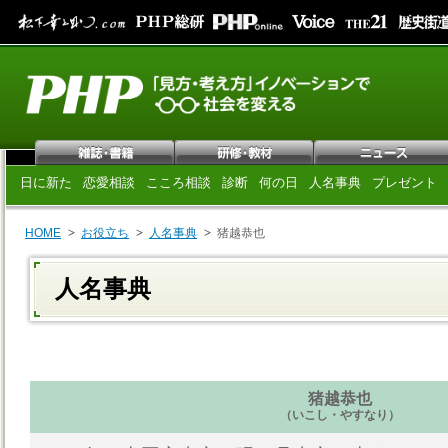
日に新た
恋愛相談
こころ相談
診断
何の日
人名事典
プレゼント
HOME
お役立ち
人名事典
猪越恭也
人名事典
猪越恭也
（いこし・やすなり）