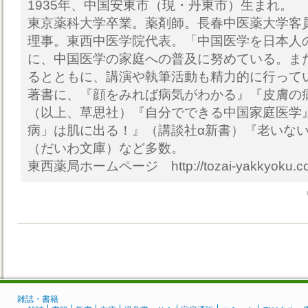
1935年、中国安東市（現・丹東市）生まれ。
東京薬科大学卒業。薬剤師。長春中医薬大学客
理事。東西中医学院代表。「中国医学を日本人
に、中国医学の家庭への普及に努めている。ま
るとともに、講演や執筆活動も精力的に行って
著書に、『顔をみれば病気がわかる』『皮膚の
（以上、草思社）『自分でできる中国家庭医学
病」は肌に出る！』（講談社α新書）『老いな
（だいわ文庫）など多数。
東西薬局ホームページ http://tozai-yakkyoku.c
雑誌・書籍