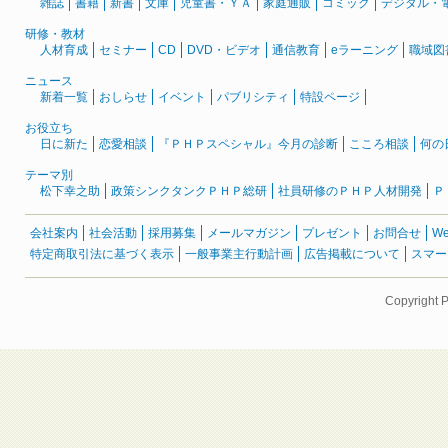
雑誌
書籍
新書
文庫
児童書・ＹＡ
家庭通販
コミック
デジタル・
研修・教材
人材育成
セミナー
CD
DVD・ビデオ
通信教育
eラーニング
職域図
ニュース
新着一覧
おしらせ
イベント
パブリシティ
特設ページ
お役立ち
日に新た
恋愛相談
『ＰＨＰスペシャル』今月の診断
こころ相談
何の
テーマ別
松下幸之助
政策シンクタンクＰＨＰ総研
社員研修のＰＨＰ人材開発
Ｐ
会社案内
社会活動
採用募集
メールマガジン
プレゼント
お問合せ
W
特定商取引法に基づく表示
一般事業主行動計画
広告掲載について
スマー
Copyright 