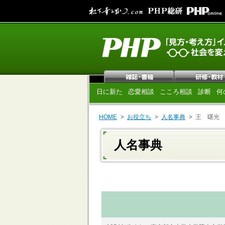
日に新た
恋愛相談
こころ相談
診断
何
HOME
お役立ち
人名事典
王 曙光
人名事典