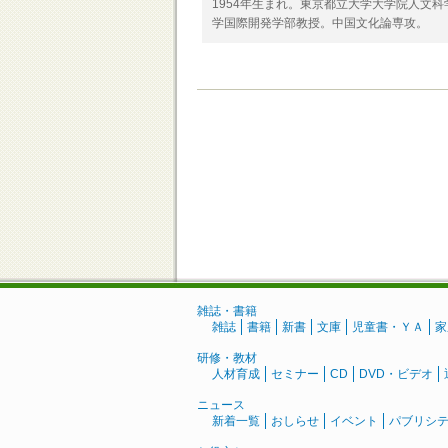
1954年生まれ。東京都立大学大学院人文
学国際開発学部教授。中国文化論専攻。
雑誌・書籍
雑誌
書籍
新書
文庫
児童書・ＹＡ
家
研修・教材
人材育成
セミナー
CD
DVD・ビデオ
ニュース
新着一覧
おしらせ
イベント
パブリシ