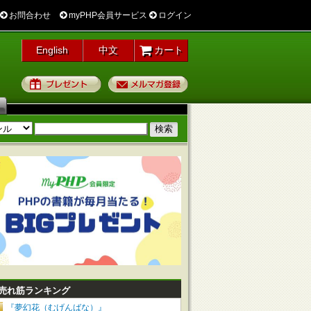
お問合わせ
myPHP会員サービス
ログイン
English
中文
カート
プレゼント
メルマガ登録
売れ筋ランキング
『夢幻花（むげんばな）』