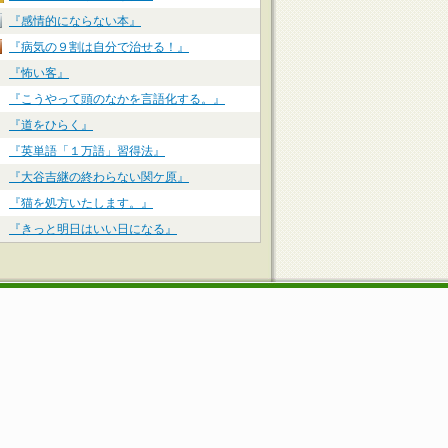
『感情的にならない本』
『病気の９割は自分で治せる！』
『怖い客』
『こうやって頭のなかを言語化する。』
『道をひらく』
『英単語「１万語」習得法』
『大谷吉継の終わらない関ケ原』
『猫を処方いたします。』
『きっと明日はいい日になる』