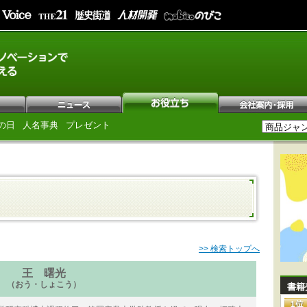
の日
人名事典
プレゼント
>> 検索トップへ
王 曙光
（おう・しょこう）
書籍