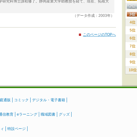
科学研究科博士課程修了。静岡産業大学助教授を経て、現在、拓殖大
（データ作成：2003年）
4位
5位
このページのTOPへ
6位
7位
8位
9位
10位
庭通販
コミック
デジタル・電子書籍
通信教育
eラーニング
職域図書
グッズ
ティ
特設ページ