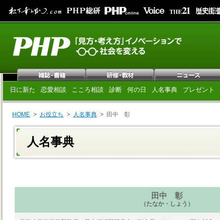
日に新た
恋愛相談
こころ相談
診断
何の日
人名事典
プレゼント
HOME
お役立ち
人名事典
田中 彰
人名事典
田中 彰
（たなか・しょう）