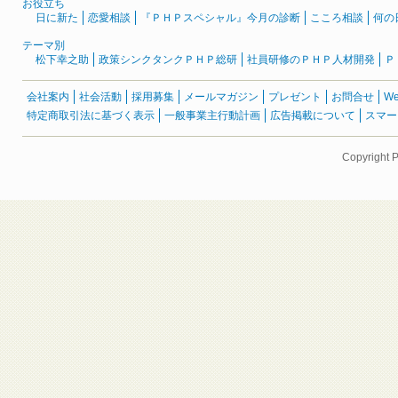
お役立ち
日に新た
恋愛相談
『ＰＨＰスペシャル』今月の診断
こころ相談
何の
テーマ別
松下幸之助
政策シンクタンクＰＨＰ総研
社員研修のＰＨＰ人材開発
Ｐ
会社案内
社会活動
採用募集
メールマガジン
プレゼント
お問合せ
W
特定商取引法に基づく表示
一般事業主行動計画
広告掲載について
スマー
Copyright 