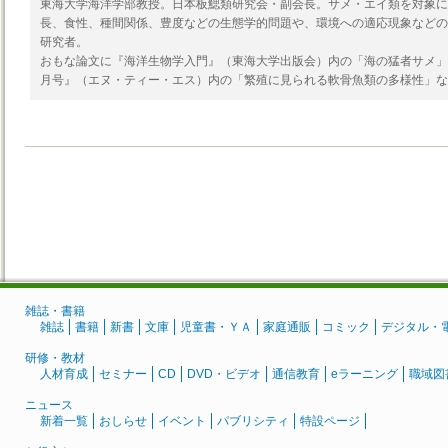
東海大学海洋学部教授。日本板鰓類研究会・副会長。サメ・エイ類を対象に
長、食性、種間関係、豊度などの生態学的問題や、環境への適応現象などの
研究者。
おもな論文に『海洋生物学入門』（東海大学出版会）内の「海の猛者サメ」、
月号』（エヌ・ティー・エス）内の「繁殖に見られる軟骨魚類の多様性」な
雑誌・書籍
雑誌
書籍
新書
文庫
児童書・ＹＡ
家庭通販
コミック
デジタル・
研修・教材
人材育成
セミナー
CD
DVD・ビデオ
通信教育
eラーニング
職域図
ニュース
新着一覧
おしらせ
イベント
パブリシティ
特設ページ