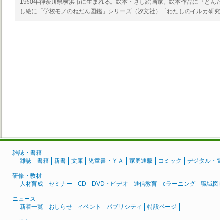
1950年神奈川県横浜市に生まれる。絵本・さし絵画家。絵本作品に『とん
し絵に「学校モノのねだん図鑑」シリーズ（汐文社）『わたしのイルカ研究
雑誌・書籍
雑誌
書籍
新書
文庫
児童書・ＹＡ
家庭通販
コミック
デジタル・
研修・教材
人材育成
セミナー
CD
DVD・ビデオ
通信教育
eラーニング
職域図
ニュース
新着一覧
おしらせ
イベント
パブリシティ
特設ページ