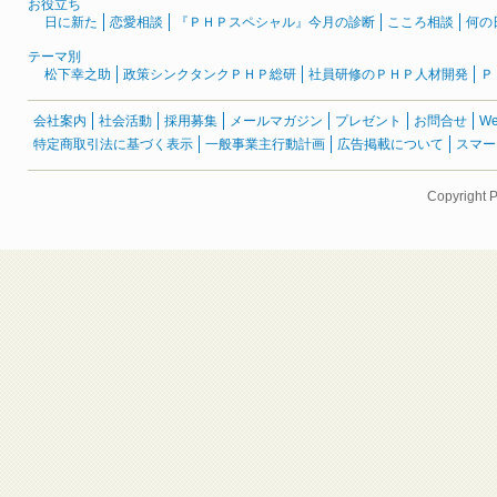
お役立ち
日に新た
恋愛相談
『ＰＨＰスペシャル』今月の診断
こころ相談
何の
テーマ別
松下幸之助
政策シンクタンクＰＨＰ総研
社員研修のＰＨＰ人材開発
Ｐ
会社案内
社会活動
採用募集
メールマガジン
プレゼント
お問合せ
W
特定商取引法に基づく表示
一般事業主行動計画
広告掲載について
スマー
Copyright 