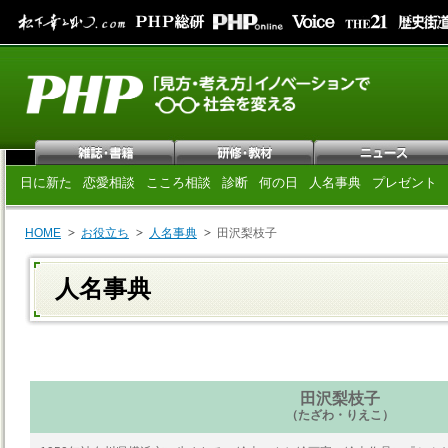
日に新た
恋愛相談
こころ相談
診断
何の日
人名事典
プレゼント
HOME
お役立ち
人名事典
田沢梨枝子
人名事典
田沢梨枝子
（たざわ・りえこ）