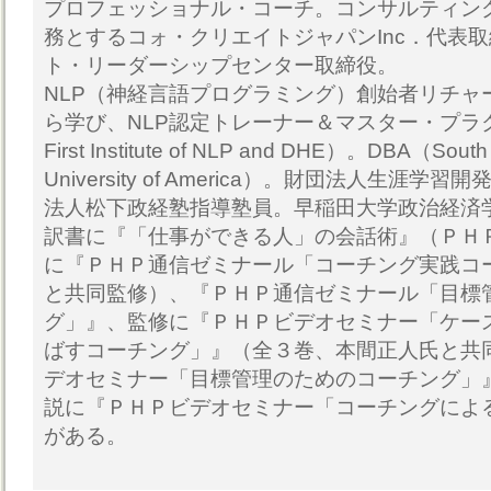
プロフェッショナル・コーチ。コンサルティン
務とするコォ・クリエイトジャパンInc．代表
ト・リーダーシップセンター取締役。
NLP（神経言語プログラミング）創始者リチャ
ら学び、NLP認定トレーナー＆マスター・プラク
First Institute of NLP and DHE）。DBA（South
University of America）。財団法人生涯
法人松下政経塾指導塾員。早稲田大学政治経済
訳書に『「仕事ができる人」の会話術』（ＰＨ
に『ＰＨＰ通信ゼミナール「コーチング実践コ
と共同監修）、『ＰＨＰ通信ゼミナール「目標
グ」』、監修に『ＰＨＰビデオセミナー「ケー
ばすコーチング」』（全３巻、本間正人氏と共
デオセミナー「目標管理のためのコーチング」
説に『ＰＨＰビデオセミナー「コーチングによ
がある。