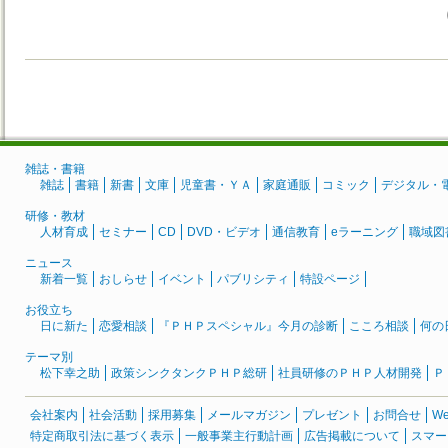
雑誌・書籍
雑誌
書籍
新書
文庫
児童書・ＹＡ
家庭通販
コミック
デジタル・
研修・教材
人材育成
セミナー
CD
DVD・ビデオ
通信教育
eラーニング
職域図
ニュース
新着一覧
おしらせ
イベント
パブリシティ
特設ページ
お役立ち
日に新た
恋愛相談
『ＰＨＰスペシャル』今月の診断
こころ相談
何の
テーマ別
松下幸之助
政策シンクタンクＰＨＰ総研
社員研修のＰＨＰ人材開発
Ｐ
会社案内
社会活動
採用募集
メールマガジン
プレゼント
お問合せ
W
特定商取引法に基づく表示
一般事業主行動計画
広告掲載について
スマー