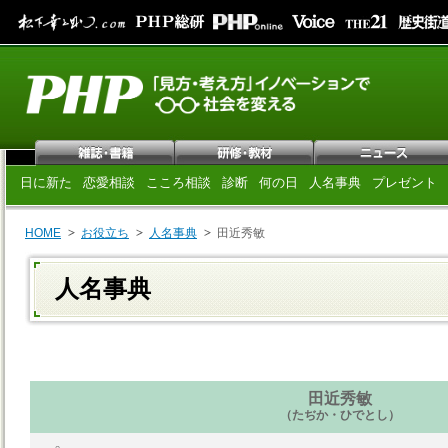
日に新た
恋愛相談
こころ相談
診断
何の日
人名事典
プレゼント
HOME
お役立ち
人名事典
田近秀敏
人名事典
田近秀敏
（たぢか・ひでとし）