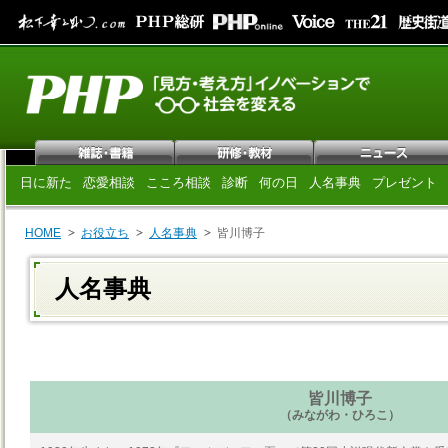
日に新た
恋愛相談
こころ相談
診断
何の日
人名事典
プレゼント
HOME
お役立ち
人名事典
皆川博子
人名事典
皆川博子
（みながわ・ひろこ）