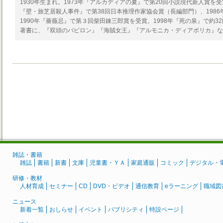
1930年生まれ。1973年『アルカディアの夏』で第20回小説現代新人賞を受
『壁・旅芝居殺人事件』で第38回日本推理作家協会賞（長編部門）、1986
1990年『薔薇忌』で第３回柴田錬三郎賞を受賞。1998年『死の泉』で約3
著書に、『双頭のバビロン』『海賊女王』『アルモニカ・ディアボリカ』な
雑誌・書籍
雑誌
書籍
新書
文庫
児童書・ＹＡ
家庭通販
コミック
デジタル・
研修・教材
人材育成
セミナー
CD
DVD・ビデオ
通信教育
eラーニング
職域図
ニュース
新着一覧
おしらせ
イベント
パブリシティ
特設ページ