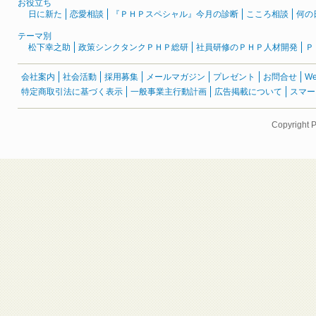
お役立ち
日に新た
恋愛相談
『ＰＨＰスペシャル』今月の診断
こころ相談
何の
テーマ別
松下幸之助
政策シンクタンクＰＨＰ総研
社員研修のＰＨＰ人材開発
Ｐ
会社案内
社会活動
採用募集
メールマガジン
プレゼント
お問合せ
W
特定商取引法に基づく表示
一般事業主行動計画
広告掲載について
スマー
Copyright 