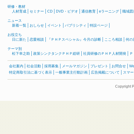
研修・教材
人材育成
セミナー
CD
DVD・ビデオ
通信教育
eラーニング
職域図
ニュース
新着一覧
おしらせ
イベント
パブリシティ
特設ページ
お役立ち
日に新た
恋愛相談
『ＰＨＰスペシャル』今月の診断
こころ相談
何の
テーマ別
松下幸之助
政策シンクタンクＰＨＰ総研
社員研修のＰＨＰ人材開発
Ｐ
会社案内
社会活動
採用募集
メールマガジン
プレゼント
お問合せ
W
特定商取引法に基づく表示
一般事業主行動計画
広告掲載について
スマー
Copyright 