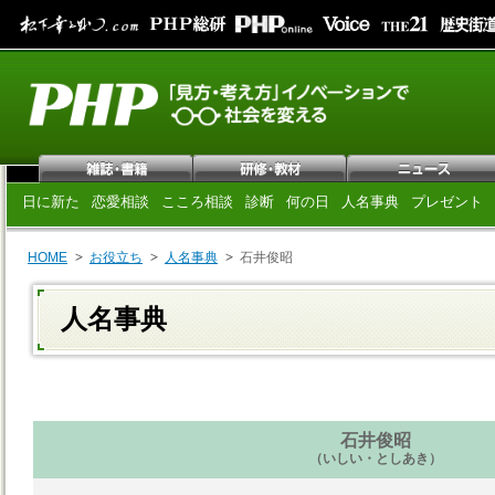
日に新た
恋愛相談
こころ相談
診断
何の日
人名事典
プレゼント
HOME
お役立ち
人名事典
石井俊昭
人名事典
石井俊昭
（いしい・としあき）