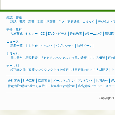
雑誌・書籍
雑誌
書籍
新書
文庫
児童書・ＹＡ
家庭通販
コミック
デジタル・
研修・教材
人材育成
セミナー
CD
DVD・ビデオ
通信教育
eラーニング
職域図
ニュース
新着一覧
おしらせ
イベント
パブリシティ
特設ページ
お役立ち
日に新た
恋愛相談
『ＰＨＰスペシャル』今月の診断
こころ相談
何の
テーマ別
松下幸之助
政策シンクタンクＰＨＰ総研
社員研修のＰＨＰ人材開発
Ｐ
会社案内
社会活動
採用募集
メールマガジン
プレゼント
お問合せ
W
特定商取引法に基づく表示
一般事業主行動計画
広告掲載について
スマー
Copyright 