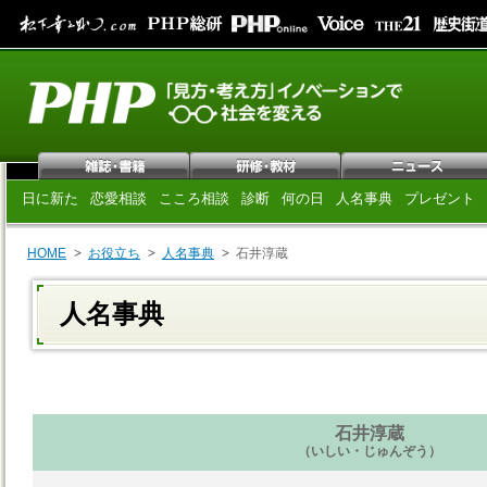
日に新た
恋愛相談
こころ相談
診断
何の日
人名事典
プレゼント
HOME
お役立ち
人名事典
石井淳蔵
人名事典
石井淳蔵
（いしい・じゅんぞう）