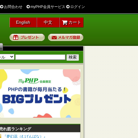
お問合わせ
myPHP会員サービス
ログイン
English
中文
カート
プレゼント
メルマガ登録
売れ筋ランキング
『夢幻花（むげんばな）』