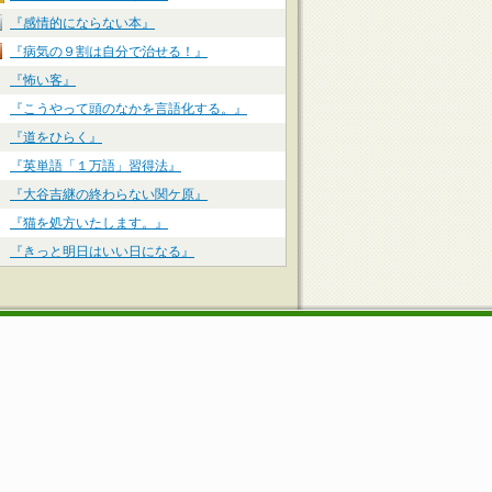
『感情的にならない本』
『病気の９割は自分で治せる！』
『怖い客』
『こうやって頭のなかを言語化する。』
『道をひらく』
『英単語「１万語」習得法』
『大谷吉継の終わらない関ケ原』
『猫を処方いたします。』
『きっと明日はいい日になる』