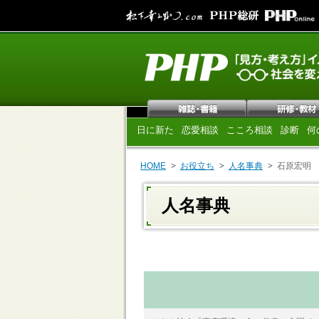
日に新た
恋愛相談
こころ相談
診断
何
HOME
お役立ち
人名事典
石原宏明
人名事典