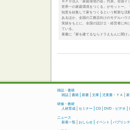
ＮＰＯ法人「家庭環境の会」代表。全国イ
世界一の家庭環境をつくる」がモットー。
知恵を結集して家をつくるという斬新な活
あるほか、全国の工務店向けのモデルハウ
実績をもとに、全国の設計士・経営者に向け
ている。
著書に『家を建てるならドラえもんに聞け
雑誌・書籍
雑誌
書籍
新書
文庫
児童書・ＹＡ
家
研修・教材
人材育成
セミナー
CD
DVD・ビデオ
ニュース
新着一覧
おしらせ
イベント
パブリシ