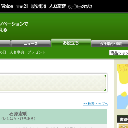
の日
人名事典
プレゼント
>> 検索トップへ
石原宏明
（いしはら・ひろあき）
書籍