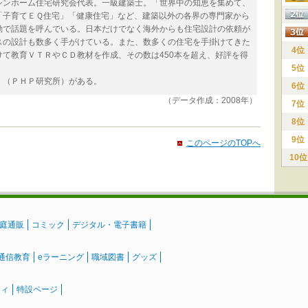
シンホーム住宅研究会代表。一級建築士。「世界中の知恵を集めて、
「子育てＥＱ住宅」「健康住宅」など、建築以外の各界の専門家から
動で話題を呼んでいる。日本だけでなく海外からも住宅設計の依頼が
スの設計も数多く手がけている。また、数多くの住宅を手掛けてきた
4位
て教育ＶＴＲやＣＤ教材を作成、その数は450本を超え、好評を得
5位
』（ＰＨＰ研究所）がある。
6位
（データ作成：2008年）
7位
8位
9位
このページのTOPへ
10位
庭通販
コミック
デジタル・電子書籍
通信教育
eラーニング
職域図書
グッズ
ティ
特設ページ