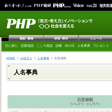
日に新た
恋愛相談
こころ相談
診断
何の日
人名事典
プレゼント
HOME
お役立ち
人名事典
石堂淑朗
人名事典
石堂淑朗
（いしどう・としろう）