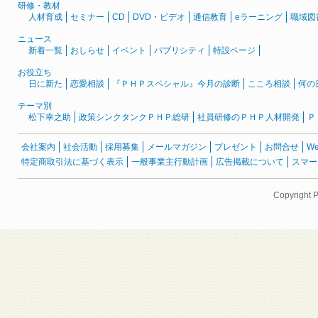
研修・教材
人材育成
セミナー
CD
DVD・ビデオ
通信教育
eラーニング
職域図
ニュース
新着一覧
おしらせ
イベント
パブリシティ
特設ページ
お役立ち
日に新た
恋愛相談
『ＰＨＰスペシャル』今月の診断
こころ相談
何の
テーマ別
松下幸之助
政策シンクタンクＰＨＰ総研
社員研修のＰＨＰ人材開発
Ｐ
会社案内
社会活動
採用募集
メールマガジン
プレゼント
お問合せ
W
特定商取引法に基づく表示
一般事業主行動計画
広告掲載について
スマー
Copyright 