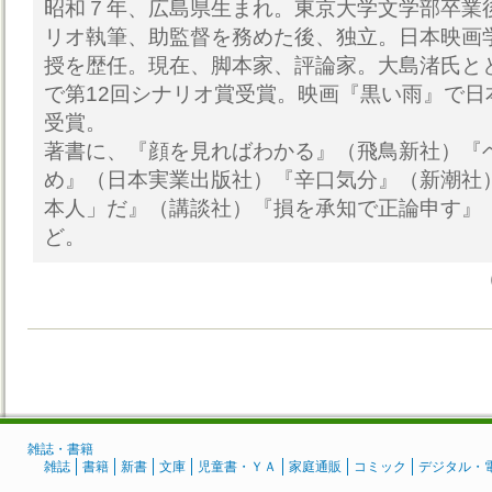
昭和７年、広島県生まれ。東京大学文学部卒業
リオ執筆、助監督を務めた後、独立。日本映画
授を歴任。現在、脚本家、評論家。大島渚氏と
で第12回シナリオ賞受賞。映画『黒い雨』で日
受賞。
著書に、『顔を見ればわかる』（飛鳥新社）『
め』（日本実業出版社）『辛口気分』（新潮社
本人」だ』（講談社）『損を承知で正論申す』
ど。
雑誌・書籍
雑誌
書籍
新書
文庫
児童書・ＹＡ
家庭通販
コミック
デジタル・