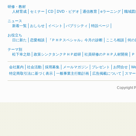
研修・教材
人材育成
セミナー
CD
DVD・ビデオ
通信教育
eラーニング
職域図
ニュース
新着一覧
おしらせ
イベント
パブリシティ
特設ページ
お役立ち
日に新た
恋愛相談
『ＰＨＰスペシャル』今月の診断
こころ相談
何の
テーマ別
松下幸之助
政策シンクタンクＰＨＰ総研
社員研修のＰＨＰ人材開発
Ｐ
会社案内
社会活動
採用募集
メールマガジン
プレゼント
お問合せ
W
特定商取引法に基づく表示
一般事業主行動計画
広告掲載について
スマー
Copyright 