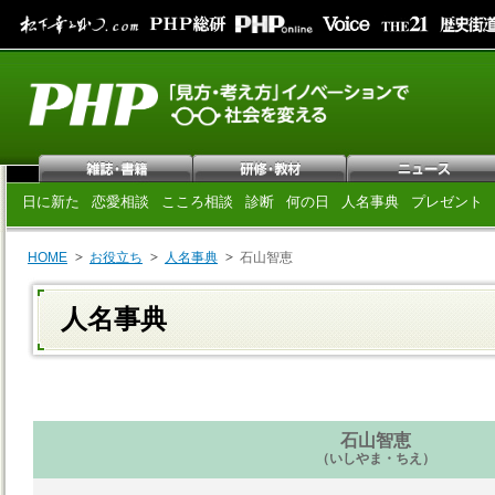
日に新た
恋愛相談
こころ相談
診断
何の日
人名事典
プレゼント
HOME
お役立ち
人名事典
石山智恵
人名事典
石山智恵
（いしやま・ちえ）