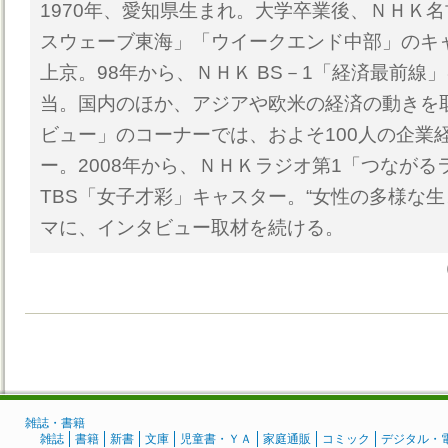
1970年、愛知県生まれ。大学卒業後、ＮＨＫ
スウェーブ東海」「ウイークエンド中部」のキ
上京。98年から、ＮＨＫ BS－1「経済最前線
当。国内のほか、アジアや欧米の経済の動きを
ビュー」のコーナーでは、およそ100人の企業
ー。2008年から、ＮＨＫラジオ第1「つながる
TBS「女子才彩」キャスター。“女性の多様な生
マに、インタビュー取材を続ける。
雑誌・書籍
雑誌
書籍
新書
文庫
児童書・ＹＡ
家庭通販
コミック
デジタル・