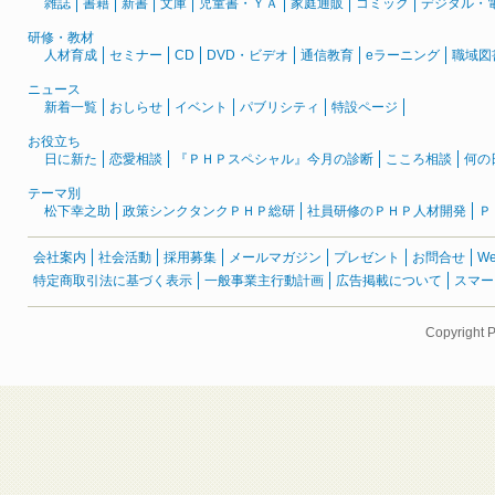
雑誌
書籍
新書
文庫
児童書・ＹＡ
家庭通販
コミック
デジタル・
研修・教材
人材育成
セミナー
CD
DVD・ビデオ
通信教育
eラーニング
職域図
ニュース
新着一覧
おしらせ
イベント
パブリシティ
特設ページ
お役立ち
日に新た
恋愛相談
『ＰＨＰスペシャル』今月の診断
こころ相談
何の
テーマ別
松下幸之助
政策シンクタンクＰＨＰ総研
社員研修のＰＨＰ人材開発
Ｐ
会社案内
社会活動
採用募集
メールマガジン
プレゼント
お問合せ
W
特定商取引法に基づく表示
一般事業主行動計画
広告掲載について
スマー
Copyright 