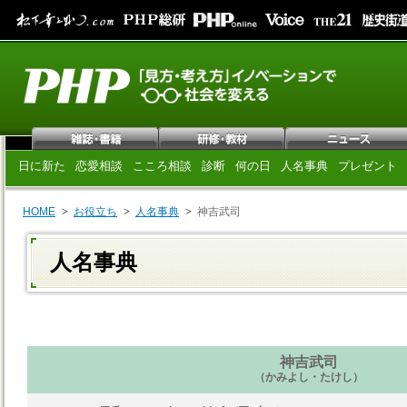
日に新た
恋愛相談
こころ相談
診断
何の日
人名事典
プレゼント
HOME
お役立ち
人名事典
神吉武司
人名事典
神吉武司
（かみよし・たけし）