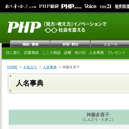
日に新た
恋愛相談
こころ相談
診断
何の日
人名事典
プレゼント
HOME
お役立ち
人名事典
神藤多喜子
人名事典
神藤多喜子
（しんどう・たきこ）