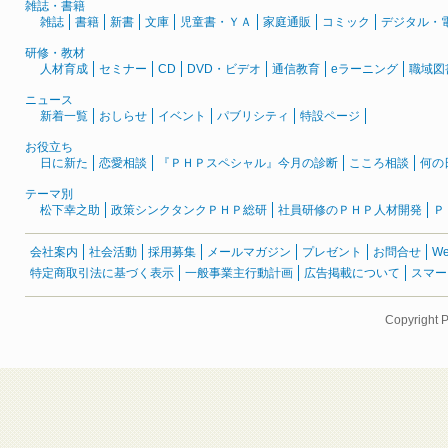
雑誌・書籍
雑誌
書籍
新書
文庫
児童書・ＹＡ
家庭通販
コミック
デジタル・
研修・教材
人材育成
セミナー
CD
DVD・ビデオ
通信教育
eラーニング
職域図
ニュース
新着一覧
おしらせ
イベント
パブリシティ
特設ページ
お役立ち
日に新た
恋愛相談
『ＰＨＰスペシャル』今月の診断
こころ相談
何の
テーマ別
松下幸之助
政策シンクタンクＰＨＰ総研
社員研修のＰＨＰ人材開発
Ｐ
会社案内
社会活動
採用募集
メールマガジン
プレゼント
お問合せ
W
特定商取引法に基づく表示
一般事業主行動計画
広告掲載について
スマー
Copyright 